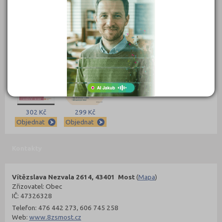
389 Kč
339 Kč
339 Kč
331 Kč
Objednat
Objednat
Objednat
Objednat
302 Kč
299 Kč
Objednat
Objednat
Kontakty
Vítězslava Nezvala 2614, 43401 Most
(
Mapa
)
Zřizovatel: Obec
IČ: 47326328
Telefon: 476 442 273, 606 745 258
Web:
www.8zsmost.cz