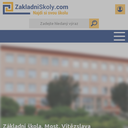
PŘEHLED ŠKOL
PŘIJÍMAČKY NA SŠ
RADY A ČLÁNKY
ČTENÁŘSKÝ DENÍK
DALŠÍ DRUHY ŠKOL
Základní škola, Most, Vítězslava