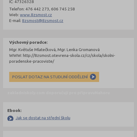
IČ: 47326328
Telefon: 476 442 273, 606 745 258
Web:
www.8zsmost.cz
E-mail:
8zsmost@8zsmost.cz
Výchovný poradce:
Mgr. Květuše Mlatečková, Mgr. Lenka Gromanová
WWW: http://8zsmost.otevrena-skola.cz/cz/skola/skolni-
poradenske-pracoviste/
POSLAT DOTAZ NA STUDIJNÍ ODDĚLENÍ
zakladniskoly.com doporučují pro přípravu
Nahoru
Ebook:
Jak se dostat na střední školu