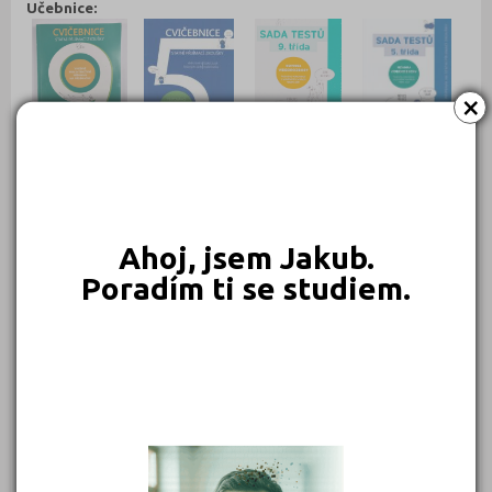
Učebnice:
×
840 Kč
659 Kč
640 Kč
640 Kč
Objednat
Objednat
Objednat
Objednat
Ahoj, jsem Jakub.
Poradím ti se studiem.
549 Kč
450 Kč
399 Kč
399 Kč
Objednat
Objednat
Objednat
Objednat