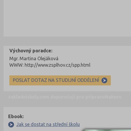
Výchovný poradce:
Mgr. Martina Olejáková
WWW: http://www.zsplhov.cz/spp.html
POSLAT DOTAZ NA STUDIJNÍ ODDĚLENÍ
zakladniskoly.com doporučují pro přípravu
Nahoru
Ebook:
Jak se dostat na střední školu