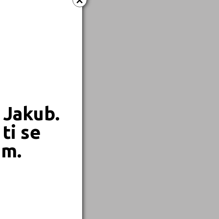
 Jakub.
ti se
em.