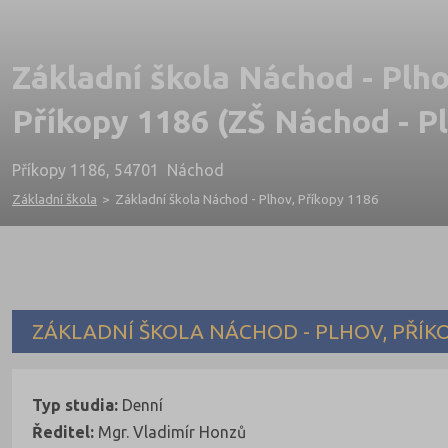
Základní škola Náchod - Plho
Příkopy 1186 (ZŠ Náchod - P
Příkopy 1186, 54701 Náchod
Základní škola
>
Základní škola Náchod - Plhov, Příkopy 1186
ZÁKLADNÍ ŠKOLA NÁCHOD - PLHOV, PŘÍK
Typ studia:
Denní
Ředitel:
Mgr. Vladimír Honzů