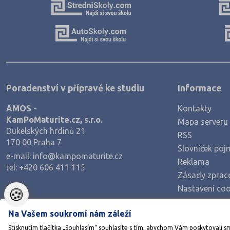
Poradenství v přípravě ke studiu
Informace
AMOS -
Kontakty
KamPoMaturite.cz, s.r.o.
Mapa serveru
Dukelských hrdinů 21
RSS
170 00 Praha 7
Slovníček poj
e-mail:
info@kampomaturite.cz
Reklama
tel:
+420 606 411 115
Zásady zprac
Nastavení coo
🍪
Na Vašem soukromí nám záleží
Stisknutím tlačítka „Souhlasím“ souhlasíte s tím, abychom Vám poskytovali s