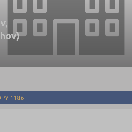
v,
lhov)
OPY 1186