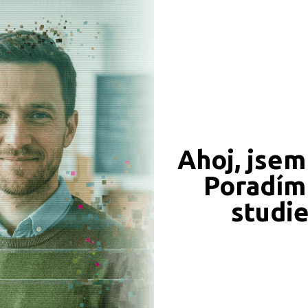
549 Kč
450 Kč
Ahoj, jsem
Objednat
Objednat
Poradím 
studi
339 Kč
331 Kč