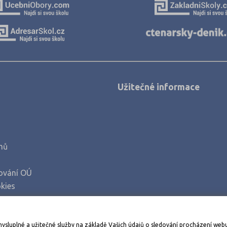
Užitečné informace
mů
ování OÚ
kies
Stáhněte si aplikaci Adresář škol
mysluplné a užitečné služby na základě Vašich údajů o sledování procházení web