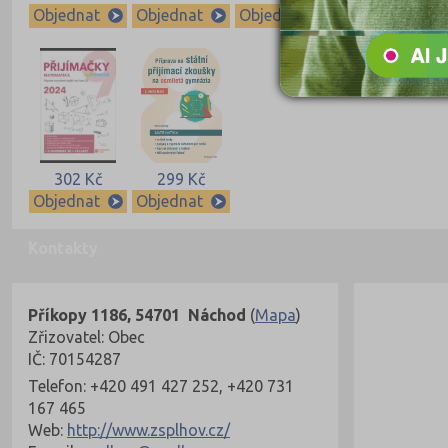
Objednat
Objednat
Objednat
Objednat
302 Kč
299 Kč
Objednat
Objednat
Kontakty
Příkopy 1186, 54701 Náchod
(
Mapa
)
Zřizovatel: Obec
IČ: 70154287
Telefon: +420 491 427 252, +420 731
167 465
Web:
http://www.zsplhov.cz/