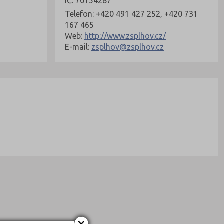
IČ: 70154287
Telefon: +420 491 427 252, +420 731
167 465
Web:
http://www.zsplhov.cz/
E-mail:
zsplhov@zsplhov.cz
×