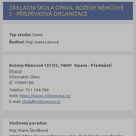
ZÁKLADNÍ ŠKOLA OPAVA, BOŽENY NĚMCOVÉ
2 - PŘÍSPĚVKOVÁ ORGANIZACE
Typ studia:
Denní
Ředitel:
Mgr. Ivana Lexová
Boženy Němcové 1317/2, 74601 Opava - Předměstí
(
Mapa
)
Zřizovatel: Obec
IČ: 70999180
Telefon: 731 194 786
Web:
https://www.zsbnopava.cz/
E-mail:
skola@zsbnopava.cz
Výchovný poradce:
Mgr. Marie Ševčíková