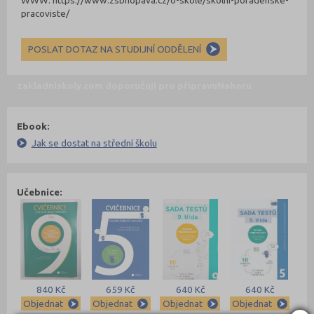
WWW: https://www.zsbnopava.cz/o-skole/skolni-poradenske-
pracoviste/
POSLAT DOTAZ NA STUDIJNÍ ODDĚLENÍ
zakladniskoly.com doporučují pro přípravu
Nahoru
Ebook:
Jak se dostat na střední školu
Učebnice:
840 Kč
659 Kč
640 Kč
640 Kč
Objednat
Objednat
Objednat
Objednat