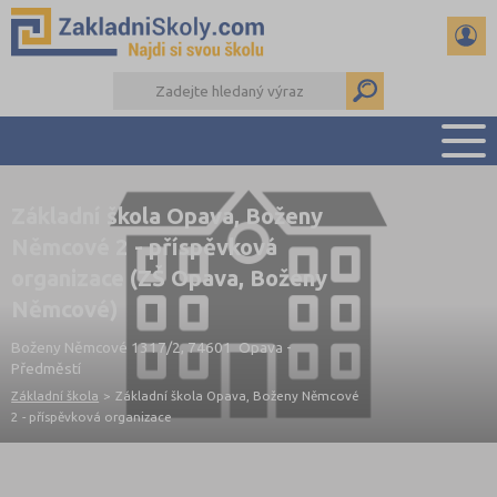
PŘEHLED ŠKOL
Základní škola Opava, Boženy
PŘIJÍMAČKY NA SŠ
Němcové 2 - příspěvková
RADY A ČLÁNKY
organizace (ZŠ Opava, Boženy
ČTENÁŘSKÝ DENÍK
Němcové)
DALŠÍ DRUHY ŠKOL
Boženy Němcové 1317/2, 74601 Opava -
Předměstí
Základní škola
>
Základní škola Opava, Boženy Němcové
2 - příspěvková organizace