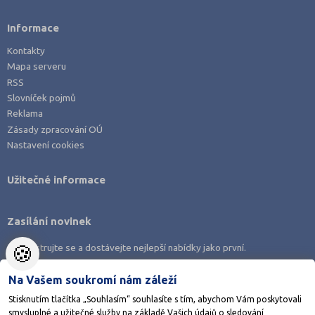
Informace
Kontakty
Mapa serveru
RSS
Slovníček pojmů
Reklama
Zásady zpracování OÚ
Nastavení cookies
Užitečné informace
Zasílání novinek
🍪
Zaregistrujte se a dostávejte nejlepší nabídky jako první.
Na Vašem soukromí nám záleží
Stisknutím tlačítka „Souhlasím“ souhlasíte s tím, abychom Vám poskytovali
smysluplné a užitečné služby na základě Vašich údajů o sledování