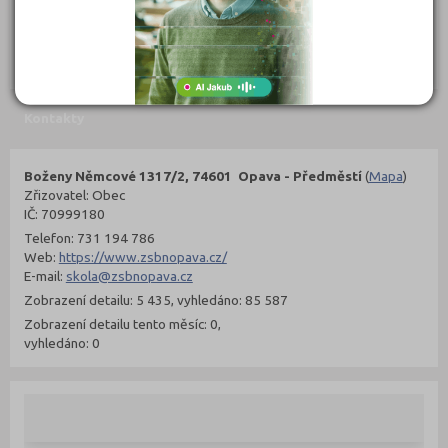
302 Kč
299 Kč
Objednat
Objednat
Kontakty
Boženy Němcové 1317/2, 74601 Opava - Předměstí
(
Mapa
)
Zřizovatel: Obec
IČ: 70999180
Telefon: 731 194 786
Web:
https://www.zsbnopava.cz/
E-mail:
skola@zsbnopava.cz
Zobrazení detailu: 5 435, vyhledáno: 85 587
Zobrazení detailu tento měsíc: 0,
vyhledáno: 0