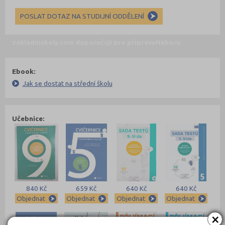
POSLAT DOTAZ NA STUDIJNÍ ODDĚLENÍ
zakladniskoly.com doporučují pro přípravu
Nahoru
Ebook:
Jak se dostat na střední školu
Učebnice:
840 Kč
659 Kč
640 Kč
640 Kč
Objednat
Objednat
Objednat
Objednat
×