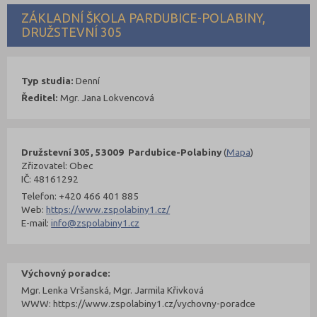
ZÁKLADNÍ ŠKOLA PARDUBICE-POLABINY,
DRUŽSTEVNÍ 305
Typ studia:
Denní
Ředitel:
Mgr. Jana Lokvencová
Družstevní 305, 53009 Pardubice-Polabiny
(
Mapa
)
Zřizovatel: Obec
IČ: 48161292
Telefon: +420 466 401 885
Web:
https://www.zspolabiny1.cz/
E-mail:
info@zspolabiny1.cz
Výchovný poradce:
Mgr. Lenka Vršanská, Mgr. Jarmila Křivková
WWW: https://www.zspolabiny1.cz/vychovny-poradce