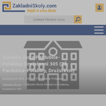
PŘEHLED ŠKOL
PŘIJÍMAČKY NA SŠ
Základní škola Pardubice-
RADY A ČLÁNKY
Polabiny, Družstevní 305 (ZŠ
ČTENÁŘSKÝ DENÍK
Pardubice-Polabiny, Družstevní)
DALŠÍ DRUHY ŠKOL
Družstevní 305, 53009 Pardubice-Polabiny
Základní škola
>
Základní škola Pardubice-Polabiny,
Družstevní 305