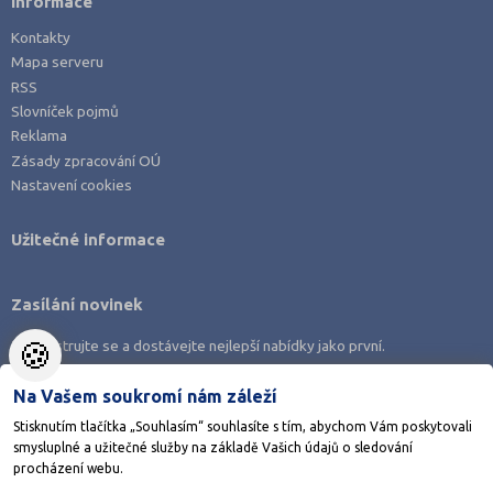
Informace
Kontakty
Mapa serveru
RSS
Slovníček pojmů
Reklama
Zásady zpracování OÚ
Nastavení cookies
Užitečné informace
Zasílání novinek
🍪
Zaregistrujte se a dostávejte nejlepší nabídky jako první.
Na Vašem soukromí nám záleží
Stisknutím tlačítka „Souhlasím“ souhlasíte s tím, abychom Vám poskytovali
smysluplné a užitečné služby na základě Vašich údajů o sledování
Stáhněte si aplikaci Adresář škol
procházení webu.