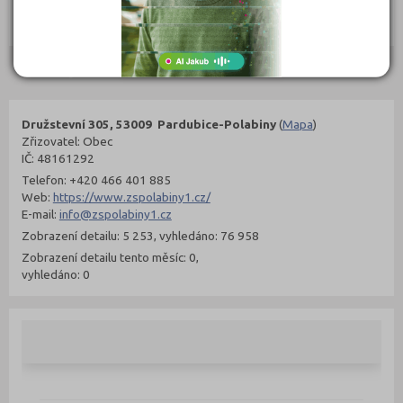
302 Kč
299 Kč
Objednat
Objednat
Kontakty
Družstevní 305, 53009 Pardubice-Polabiny
(
Mapa
)
Zřizovatel: Obec
IČ: 48161292
Telefon: +420 466 401 885
Web:
https://www.zspolabiny1.cz/
E-mail:
info@zspolabiny1.cz
Zobrazení detailu: 5 253, vyhledáno: 76 958
Zobrazení detailu tento měsíc: 0,
vyhledáno: 0