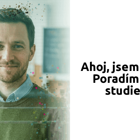
Ahoj, jsem
549 Kč
450 Kč
Poradím 
Objednat
Objednat
studi
339 Kč
331 Kč
Objednat
Objednat