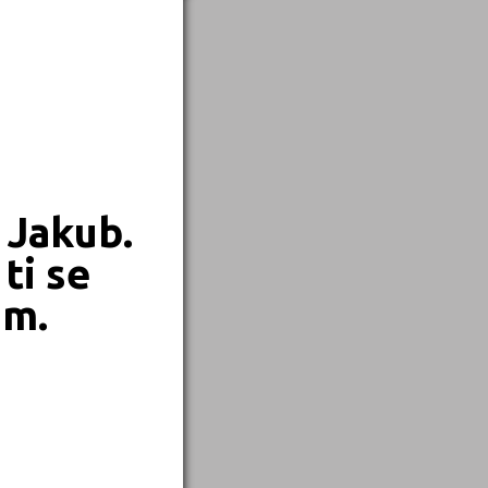
 Jakub.
ti se
em.