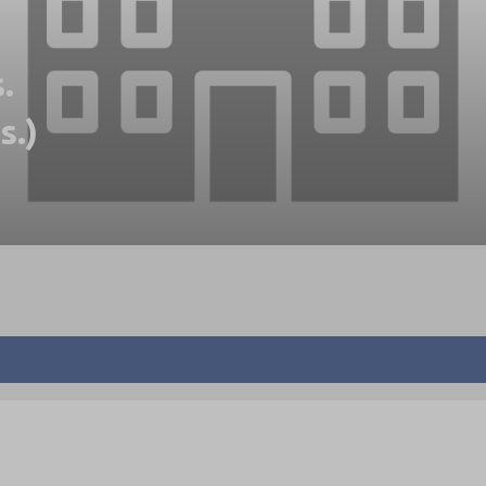
.
s.)