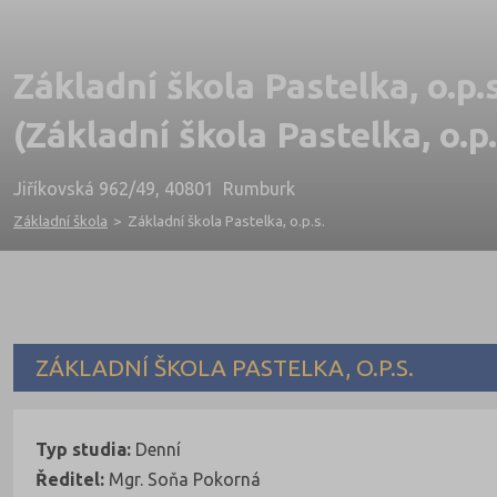
Základní škola Pastelka, o.p.s
(Základní škola Pastelka, o.p.
Jiříkovská 962/49, 40801 Rumburk
Základní škola
>
Základní škola Pastelka, o.p.s.
ZÁKLADNÍ ŠKOLA PASTELKA, O.P.S.
Typ studia:
Denní
Ředitel:
Mgr. Soňa Pokorná