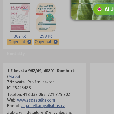
302 Kč
299 Kč
Objednat
Objednat
Kontakty
Jiříkovská 962/49, 40801 Rumburk
(
Mapa
)
Zřizovatel: Privátní sektor
IČ: 25495488
Telefon: 412 332 065, 721 779 702
Web:
www.zspastelka.com
E-mail:
zspastelkaops@atlas.cz
Zobrazení detailu: 6 816, vyhledáno: