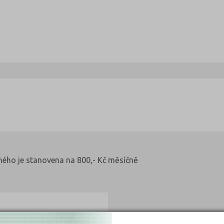
lného je stanovena na 800,- Kč měsíčně