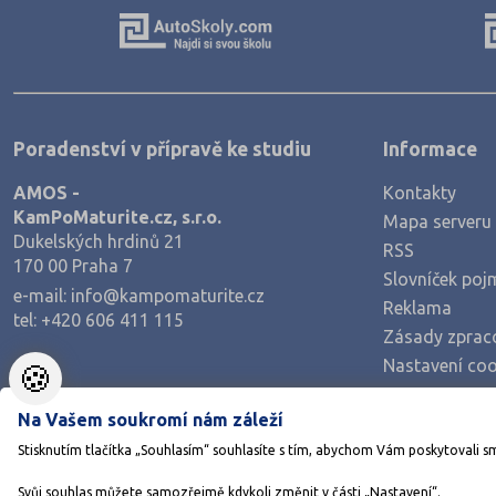
Poradenství v přípravě ke studiu
Informace
AMOS -
Kontakty
KamPoMaturite.cz, s.r.o.
Mapa serveru
Dukelských hrdinů 21
RSS
170 00 Praha 7
Slovníček poj
e-mail:
info@kampomaturite.cz
Reklama
tel:
+420 606 411 115
Zásady zprac
Nastavení coo
🍪
Na Vašem soukromí nám záleží
Stisknutím tlačítka „Souhlasím“ souhlasíte s tím, abychom Vám poskytovali s
Svůj souhlas můžete samozřejmě kdykoli změnit v části „Nastavení“.