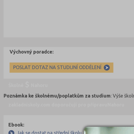
Výchovný poradce:
POSLAT DOTAZ NA STUDIJNÍ ODDĚLENÍ
Školné
Nahoru
Poznámka ke školnému/poplatkům za studium
: Výše ško
zakladniskoly.com doporučují pro přípravu
Nahoru
Ebook:
Jak se dostat na střední školu