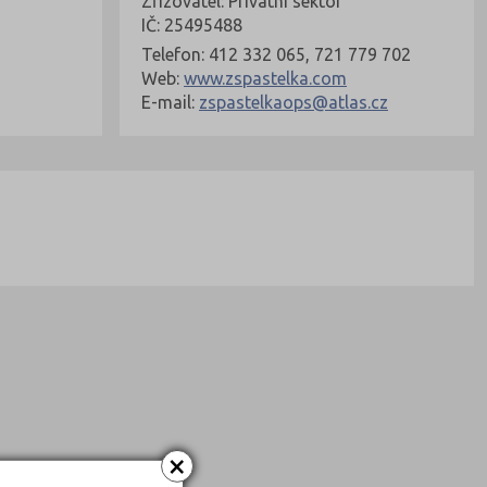
Zřizovatel: Privátní sektor
IČ: 25495488
Telefon: 412 332 065, 721 779 702
Web:
www.zspastelka.com
E-mail:
zspastelkaops@atlas.cz
×