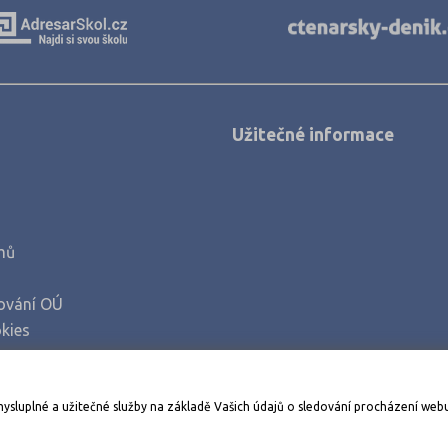
Užitečné informace
mů
ování OÚ
kies
Stáhněte si aplikaci Adresář škol
mysluplné a užitečné služby na základě Vašich údajů o sledování procházení web