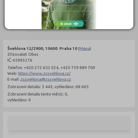
302 Kč
299 Kč
Objednat
Objednat
Kontakty
Švehlova 12/2900, 10600 Praha 10
(
Mapa
)
Zřizovatel: Obec
IČ: 65993276
Telefon: +420 272 652 024, +420 739 889 700
Web:
https://www.zssvehlova.cz/
E-mail:
zssvehlova@zssvehlova.cz
Zobrazení detailu: 3 443, vyhledáno: 68 665
Zobrazení detailu tento měsíc: 0,
vyhledáno: 0