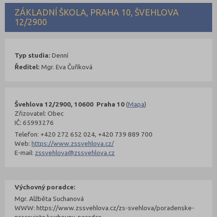
ZÁKLADNÍ ŠKOLA, PRAHA 10, ŠVEHLOVA
12/2900
Typ studia:
Denní
Ředitel:
Mgr. Eva Čuříková
Švehlova 12/2900, 10600 Praha 10
(
Mapa
)
Zřizovatel: Obec
IČ: 65993276
Telefon: +420 272 652 024, +420 739 889 700
Web:
https://www.zssvehlova.cz/
E-mail:
zssvehlova@zssvehlova.cz
Výchovný poradce:
Mgr. Alžběta Suchanová
WWW: https://www.zssvehlova.cz/zs-svehlova/poradenske-