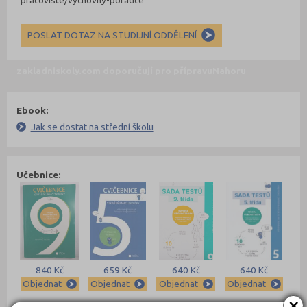
pracoviste/vychovny-poradce
POSLAT DOTAZ NA STUDIJNÍ ODDĚLENÍ
zakladniskoly.com doporučují pro přípravu
Nahoru
Ebook:
Jak se dostat na střední školu
Učebnice:
840 Kč
659 Kč
640 Kč
640 Kč
Objednat
Objednat
Objednat
Objednat
×