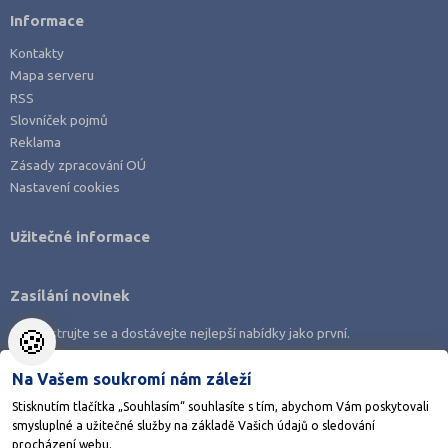
Informace
Kontakty
Mapa serveru
RSS
Slovníček pojmů
Reklama
Zásady zpracování OÚ
Nastavení cookies
Užitečné informace
Zasílání novinek
🍪
Zaregistrujte se a dostávejte nejlepší nabídky jako první.
Na Vašem soukromí nám záleží
Stisknutím tlačítka „Souhlasím“ souhlasíte s tím, abychom Vám poskytovali
smysluplné a užitečné služby na základě Vašich údajů o sledování
Stáhněte si aplikaci Adresář škol
procházení webu.