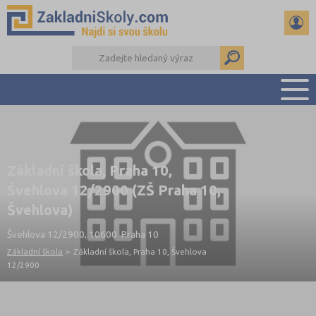
PŘEHLED ŠKOL
PŘIJÍMAČKY NA SŠ
Základní škola, Praha 10,
RADY A ČLÁNKY
Švehlova 12/2900 (ZŠ Praha 10,
ČTENÁŘSKÝ DENÍK
Švehlova)
DALŠÍ DRUHY ŠKOL
Švehlova 12/2900, 10600 Praha 10
Základní škola
>
Základní škola, Praha 10, Švehlova
12/2900