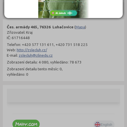
Kontakty
Čes. armády 465, 76326 Luhačovice
(
Mapa
)
Zřizovatel: Kraj
IČ: 61716448
Telefon: +420 577 131 611, +420 731 518 225
Web:
http://zslecluh.cz/
E-mail:
zslecluh@zlinedu.cz
Zobrazení detailu: 4 080, vyhledáno: 78 673
Zobrazení detailu tento měsíc: 0,
vyhledáno: 0