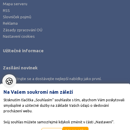
Mapa serveru
RSS
Slovníček pojmů
Reklama
Zásady zpracování OÚ
Nastavení cookies
Užitečné informace
Zasílání novinek
🍪
Zaregistrujte se a dostávejte nejlepší nabídky jako první.
Na Vašem soukromí nám záleží
Stisknutím tlačítka „Souhlasím“ souhlasíte s tím, abychom Vám poskytovali
smysluplné a užitečné služby na základě Vašich údajů o sledování
Stáhněte si aplikaci Adresář škol
procházení webu.
Svůj souhlas můžete samozřejmě kdykoli změnit v části „Nastavení“.
©1998-2026
AMOS KamPoMaturite.cz
, s.r.o., stránky vytvořilo
Anawe