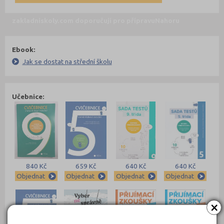
zakladniskoly.com doporučují pro přípravu
Nahoru
Ebook:
Jak se dostat na střední školu
Učebnice:
840 Kč
659 Kč
640 Kč
640 Kč
Objednat
Objednat
Objednat
Objednat
×