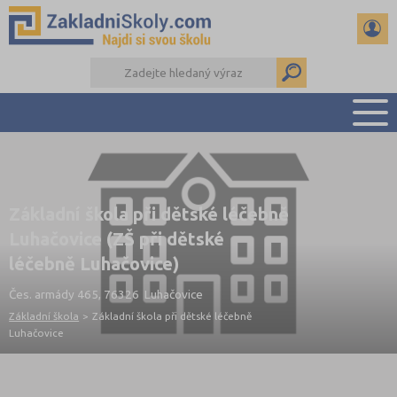
PŘEHLED ŠKOL
PŘIJÍMAČKY NA SŠ
Základní škola při dětské léčebně
RADY A ČLÁNKY
Luhačovice (ZŠ při dětské
ČTENÁŘSKÝ DENÍK
léčebně Luhačovice)
DALŠÍ DRUHY ŠKOL
Čes. armády 465, 76326 Luhačovice
Základní škola
>
Základní škola při dětské léčebně
Luhačovice