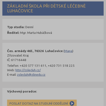
ZÁKLADNÍ ŠKOLA PŘI DĚTSKÉ LÉČEBNĚ
LUHAČOVICE
Typ studia:
Denní
Ředitel:
Mgr. Marta Hubáčková
Čes. armády 465, 76326 Luhačovice
(
Mapa
)
Zřizovatel: Kraj
IČ: 61716448
Telefon: +420 577 131 611, +420 731 518 225
Web:
http://zslecluh.cz/
E-mail:
zslecluh@zlinedu.cz
Výchovný poradce:
POSLAT DOTAZ NA STUDIJNÍ ODDĚLENÍ