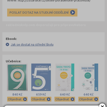
WWW: http://zssardice.cz/skolni-poradenske-pracoviste/
POSLAT DOTAZ NA STUDIJNÍ ODDĚLENÍ
zakladniskoly.com doporučují pro přípravu
Nahoru
Ebook:
Jak se dostat na střední školu
Učebnice:
840 Kč
659 Kč
640 Kč
640 Kč
Objednat
Objednat
Objednat
Objednat
×