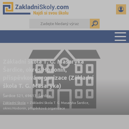
PŘEHLED ŠKOL
Základní škola T. G. Masaryka
PŘIJÍMAČKY NA SŠ
Šardice, okres Hodonín,
RADY A ČLÁNKY
příspěvková organizace (Základní
ČTENÁŘSKÝ DENÍK
škola T. G. Masaryka)
DALŠÍ DRUHY ŠKOL
Šardice 521, 69613 Šardice
Základní škola
>
Základní škola T. G. Masaryka Šardice,
okres Hodonín, příspěvková organizace