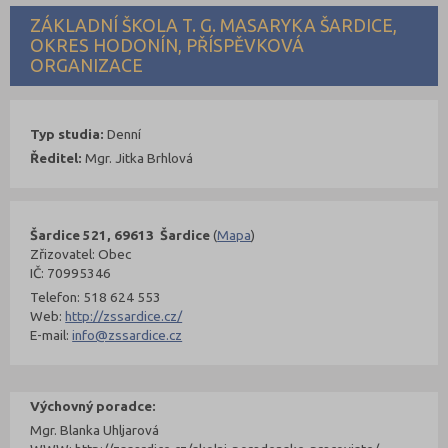
ZÁKLADNÍ ŠKOLA T. G. MASARYKA ŠARDICE,
OKRES HODONÍN, PŘÍSPĚVKOVÁ
ORGANIZACE
Typ studia:
Denní
Ředitel:
Mgr. Jitka Brhlová
Šardice 521, 69613 Šardice
(
Mapa
)
Zřizovatel: Obec
IČ: 70995346
Telefon: 518 624 553
Web:
http://zssardice.cz/
E-mail:
info@zssardice.cz
Výchovný poradce:
Mgr. Blanka Uhljarová