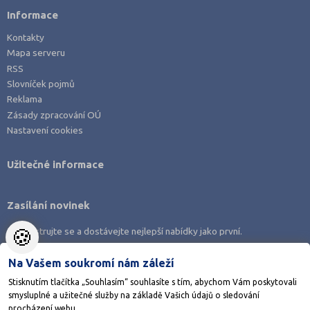
Informace
Kontakty
Mapa serveru
RSS
Slovníček pojmů
Reklama
Zásady zpracování OÚ
Nastavení cookies
Užitečné informace
Zasílání novinek
🍪
Zaregistrujte se a dostávejte nejlepší nabídky jako první.
Na Vašem soukromí nám záleží
Stisknutím tlačítka „Souhlasím“ souhlasíte s tím, abychom Vám poskytovali
smysluplné a užitečné služby na základě Vašich údajů o sledování
Stáhněte si aplikaci Adresář škol
procházení webu.