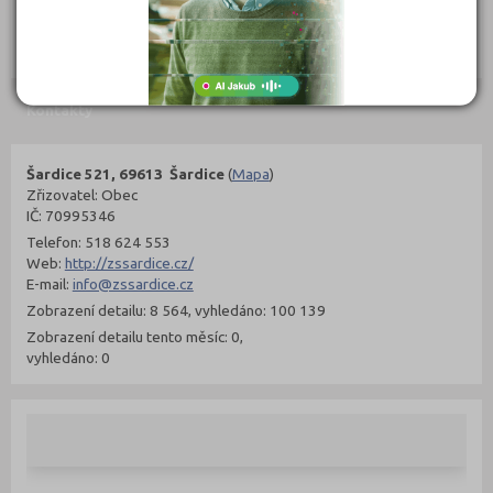
302 Kč
299 Kč
Objednat
Objednat
Kontakty
Šardice 521, 69613 Šardice
(
Mapa
)
Zřizovatel: Obec
IČ: 70995346
Telefon: 518 624 553
Web:
http://zssardice.cz/
E-mail:
info@zssardice.cz
Zobrazení detailu: 8 564, vyhledáno: 100 139
Zobrazení detailu tento měsíc: 0,
vyhledáno: 0