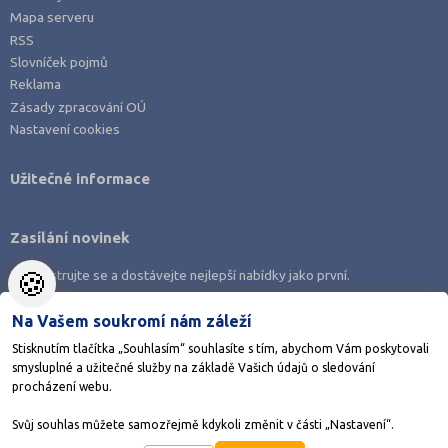
Mapa serveru
RSS
Slovníček pojmů
Reklama
Zásady zpracování OÚ
Nastavení cookies
Užitečné informace
Zasílání novinek
🍪
Zaregistrujte se a dostávejte nejlepší nabídky jako první.
Na Vašem soukromí nám záleží
Stisknutím tlačítka „Souhlasím“ souhlasíte s tím, abychom Vám poskytovali
smysluplné a užitečné služby na základě Vašich údajů o sledování
Stáhněte si aplikaci Adresář škol
procházení webu.
Svůj souhlas můžete samozřejmě kdykoli změnit v části „Nastavení“.
©1998-2026
AMOS KamPoMaturite.cz
, s.r.o., stránky vytvořilo
Anawe