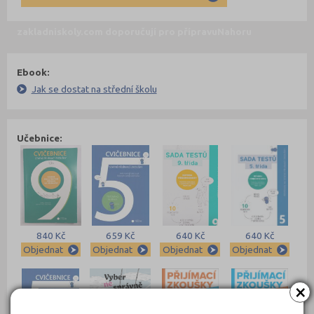
zakladniskoly.com doporučují pro přípravu
Nahoru
Ebook:
Jak se dostat na střední školu
Učebnice:
840 Kč
659 Kč
640 Kč
640 Kč
Objednat
Objednat
Objednat
Objednat
×