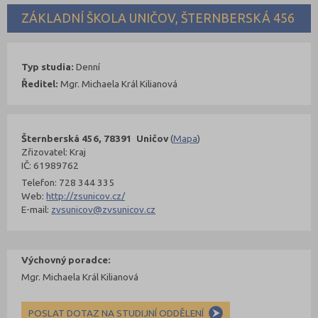
ZÁKLADNÍ ŠKOLA UNIČOV, ŠTERNBERSKÁ 456
Typ studia:
Denní
Ředitel:
Mgr. Michaela Král Kilianová
Šternberská 456, 78391 Uničov
(
Mapa
)
Zřizovatel: Kraj
IČ: 61989762
Telefon: 728 344 335
Web:
http://zsunicov.cz/
E-mail:
zvsunicov@zvsunicov.cz
Výchovný poradce:
Mgr. Michaela Král Kilianová
POSLAT DOTAZ NA STUDIJNÍ ODDĚLENÍ