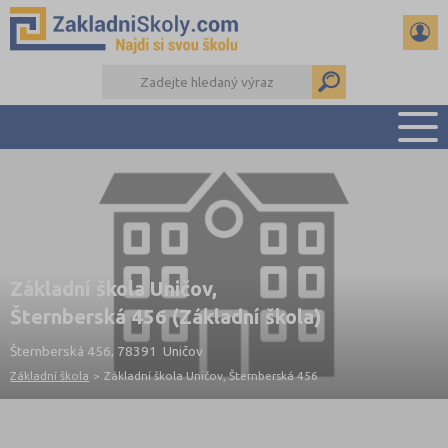
PŘEHLED ŠKOL
PŘIJÍMAČKY NA SŠ
RADY A ČLÁNKY
ČTENÁŘSKÝ DENÍK
Základní škola Uničov,
DALŠÍ DRUHY ŠKOL
Šternberská 456 (Základní škola)
Šternberská 456, 78391 Uničov
Základní škola
>
Základní škola Uničov, Šternberská 456