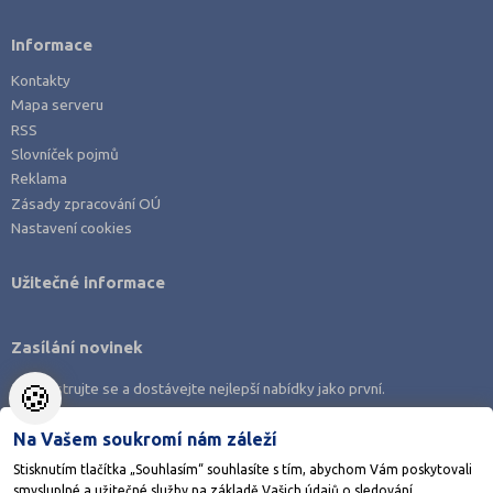
Informace
Kontakty
Mapa serveru
RSS
Slovníček pojmů
Reklama
Zásady zpracování OÚ
Nastavení cookies
Užitečné informace
Zasílání novinek
🍪
Zaregistrujte se a dostávejte nejlepší nabídky jako první.
Na Vašem soukromí nám záleží
Stisknutím tlačítka „Souhlasím“ souhlasíte s tím, abychom Vám poskytovali
smysluplné a užitečné služby na základě Vašich údajů o sledování