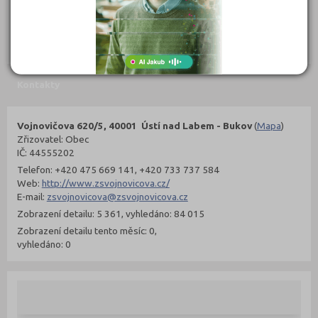
302 Kč
299 Kč
Objednat
Objednat
Kontakty
Vojnovičova 620/5, 40001 Ústí nad Labem - Bukov
(
Mapa
)
Zřizovatel: Obec
IČ: 44555202
Telefon: +420 475 669 141, +420 733 737 584
Web:
http://www.zsvojnovicova.cz/
E-mail:
zsvojnovicova@zsvojnovicova.cz
Zobrazení detailu: 5 361, vyhledáno: 84 015
Zobrazení detailu tento měsíc: 0,
vyhledáno: 0