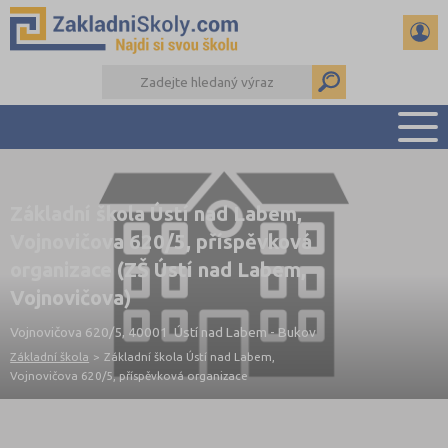
PŘEHLED ŠKOL
Základní škola Ústí nad Labem,
PŘIJÍMAČKY NA SŠ
Vojnovičova 620/5, příspěvková
RADY A ČLÁNKY
organizace (ZŠ Ústí nad Labem,
ČTENÁŘSKÝ DENÍK
Vojnovičova)
DALŠÍ DRUHY ŠKOL
Vojnovičova 620/5, 40001 Ústí nad Labem - Bukov
Základní škola
>
Základní škola Ústí nad Labem,
Vojnovičova 620/5, příspěvková organizace