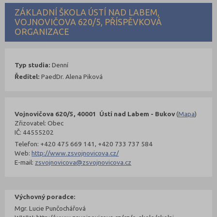
ZÁKLADNÍ ŠKOLA ÚSTÍ NAD LABEM,
VOJNOVIČOVA 620/5, PŘÍSPĚVKOVÁ
ORGANIZACE
Typ studia:
Denní
Ředitel:
PaedDr. Alena Piková
Vojnovičova 620/5, 40001 Ústí nad Labem - Bukov
(
Mapa
)
Zřizovatel: Obec
IČ: 44555202
Telefon: +420 475 669 141, +420 733 737 584
Web:
http://www.zsvojnovicova.cz/
E-mail:
zsvojnovicova@zsvojnovicova.cz
Výchovný poradce:
Mgr. Lucie Punčochářová