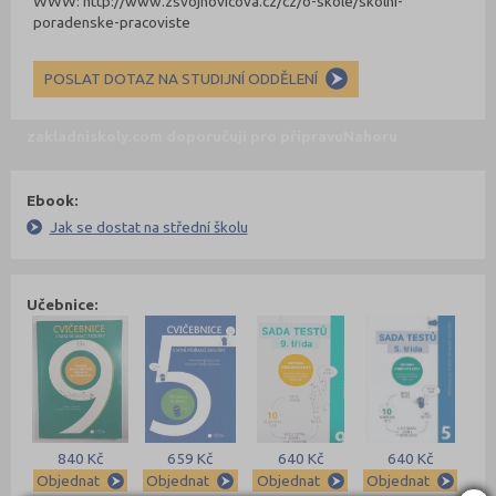
WWW: http://www.zsvojnovicova.cz/cz/o-skole/skolni-
poradenske-pracoviste
POSLAT DOTAZ NA STUDIJNÍ ODDĚLENÍ
zakladniskoly.com doporučují pro přípravu
Nahoru
Ebook:
Jak se dostat na střední školu
Učebnice:
840 Kč
659 Kč
640 Kč
640 Kč
Objednat
Objednat
Objednat
Objednat