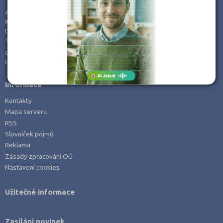
Jablonec nad Nisou (3)
AMOS -
Jeseník (3)
KamPoMaturite.cz, s.r.o.
Dukelských hrdinů 21
Jičín (2)
170 00 Praha 7
Jindřichův Hradec (3)
e-mail:
info@kampomaturite.cz
tel:
+420 606 411 115
Karlovy Vary (3)
Karviná (2)
Informace
Kladno (3)
Kontakty
Klatovy (1)
Mapa serveru
RSS
Kolín (4)
Slovníček pojmů
Kroměříž (5)
Reklama
Kutná Hora (3)
Zásady zpracování OÚ
Nastavení cookies
Liberec (4)
Litoměřice (4)
Užitečné informace
Louny (4)
Mělník (1)
Zasílání novinek