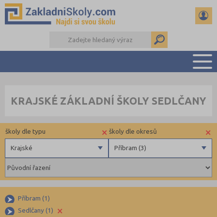
PŘEHLED ŠKOL
KRAJSKÉ ZÁKLADNÍ ŠKOLY SEDLČANY
PŘIJÍMAČKY NA SŠ
RADY A ČLÁNKY
×
×
školy dle typu
školy dle okresů
ČTENÁŘSKÝ DENÍK
DALŠÍ DRUHY ŠKOL
Krajské
Příbram (3)
Obecní
Benešov (2)
Krajské
Beroun (3)
Blansko (5)
Příbram (1)
×
Brno-město (10)
Sedlčany (1)