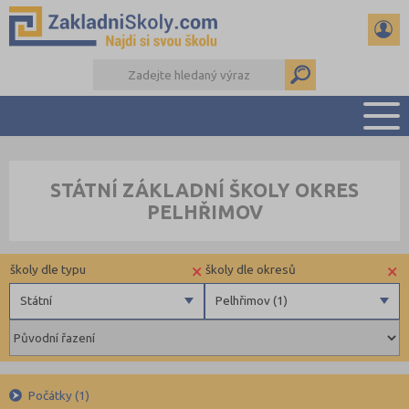
PŘEHLED ŠKOL
STÁTNÍ ZÁKLADNÍ ŠKOLY OKRES
PŘIJÍMAČKY NA SŠ
PELHŘIMOV
RADY A ČLÁNKY
ČTENÁŘSKÝ DENÍK
×
×
školy dle typu
školy dle okresů
DALŠÍ DRUHY ŠKOL
Státní
Pelhřimov (1)
Státní
Brno-město (3)
Obecní
Česká Lípa (1)
Privátní
České Budějovice (2)
Počátky (1)