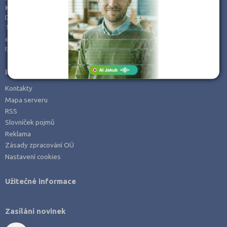
KamPoMaturite.cz, s.r.o.
Opava (1)
Dukelských hrdinů 21
170 00 Praha 7
Ostrava-město (2)
e-mail:
info@kampomaturite.cz
Pelhřimov (1)
tel:
+420 606 411 115
Plzeň-město (1)
Informace
Praha hlavní město (5)
Kontakty
Praha-západ (1)
Mapa serveru
Přerov (1)
RSS
Slovníček pojmů
Příbram (1)
Reklama
Rychnov nad Kněžnou (1)
Zásady zpracování OÚ
Šumperk (1)
Nastavení cookies
Teplice (1)
Užitečné informace
Trutnov (2)
Vsetín (1)
Zasílání novinek
Znojmo (1)