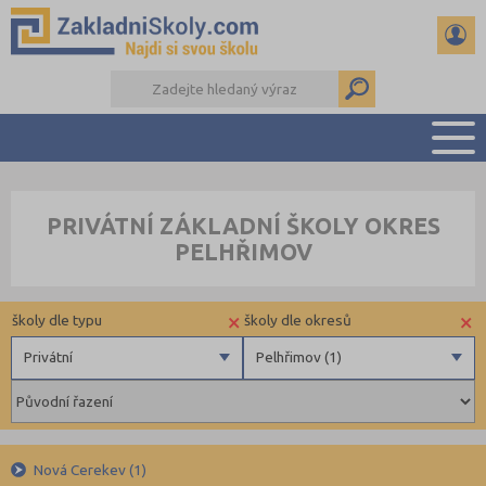
PŘEHLED ŠKOL
PRIVÁTNÍ ZÁKLADNÍ ŠKOLY OKRES
PŘIJÍMAČKY NA SŠ
PELHŘIMOV
RADY A ČLÁNKY
ČTENÁŘSKÝ DENÍK
×
×
školy dle typu
školy dle okresů
DALŠÍ DRUHY ŠKOL
Privátní
Pelhřimov (1)
Státní
Benešov (3)
Obecní
Beroun (6)
Privátní
Brno-město (17)
Nová Cerekev (1)