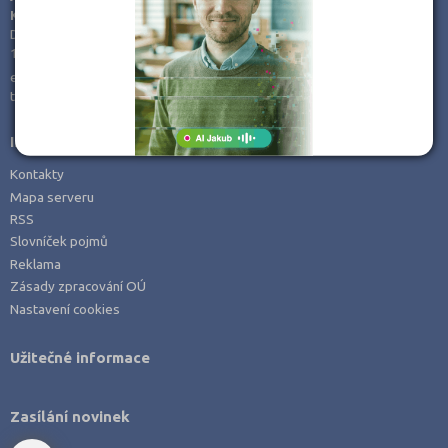
KamPoMaturite.cz, s.r.o.
Jihlava (3)
Dukelských hrdinů 21
170 00 Praha 7
Jindřichův Hradec (1)
e-mail:
info@kampomaturite.cz
Karlovy Vary (2)
tel:
+420 606 411 115
Karviná (2)
Informace
Kladno (7)
Kontakty
Klatovy (1)
Mapa serveru
Kolín (1)
RSS
Slovníček pojmů
Kroměříž (1)
Reklama
Kutná Hora (1)
Zásady zpracování OÚ
Liberec (2)
Nastavení cookies
Litoměřice (3)
Užitečné informace
Mělník (2)
Mladá Boleslav (3)
Zasílání novinek
Most (4)