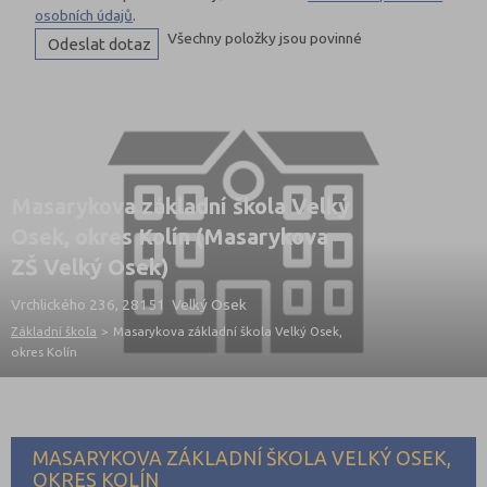
osobních údajů
.
Všechny položky jsou povinné
Masarykova základní škola Velký
Osek, okres Kolín (Masarykova
ZŠ Velký Osek)
Vrchlického 236, 28151 Velký Osek
Základní škola
>
Masarykova základní škola Velký Osek,
okres Kolín
MASARYKOVA ZÁKLADNÍ ŠKOLA VELKÝ OSEK,
OKRES KOLÍN