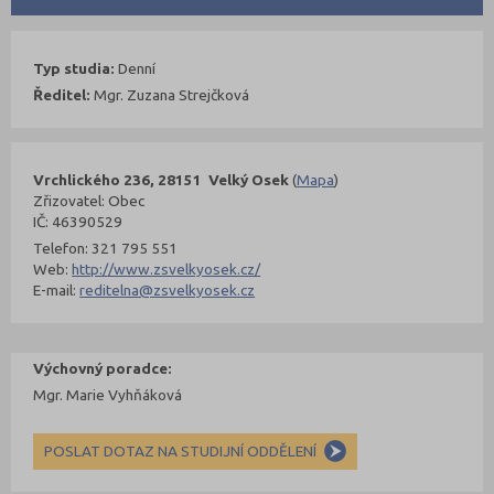
Typ studia:
Denní
Ředitel:
Mgr. Zuzana Strejčková
Vrchlického 236, 28151 Velký Osek
(
Mapa
)
Zřizovatel: Obec
IČ: 46390529
Telefon: 321 795 551
Web:
http://www.zsvelkyosek.cz/
E-mail:
reditelna@zsvelkyosek.cz
Výchovný poradce:
Mgr. Marie Vyhňáková
POSLAT DOTAZ NA STUDIJNÍ ODDĚLENÍ