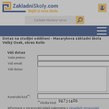
Dotaz na studijní oddělení - Masarykova základní škola
Velký Osek, okres Kolín
PŘEHLED ŠKOL
PŘIJÍMAČKY NA SŠ
Váš dotaz
Vaše jméno
:
RADY A ČLÁNKY
Váš email
:
ČTENÁŘSKÝ DENÍK
Váš dotaz
:
DALŠÍ DRUHY ŠKOL
**
Kontrolní kód
:
**
Vložte kód:
Informace o zpracování údajů naleznete v
zásadách zpracování