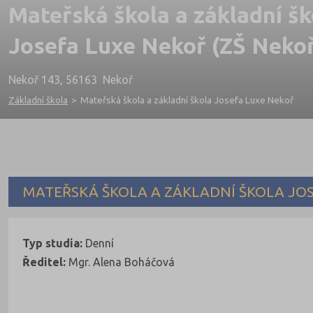
Mateřská škola a základní šk
Josefa Luxe Nekoř (ZŠ Nekoř
Nekoř 143, 56163 Nekoř
Základní škola
>
Mateřská škola a základní škola Josefa Luxe Nekoř
MATEŘSKÁ ŠKOLA A ZÁKLADNÍ ŠKOLA JO
Typ studia:
Denní
Ředitel:
Mgr. Alena Boháčová