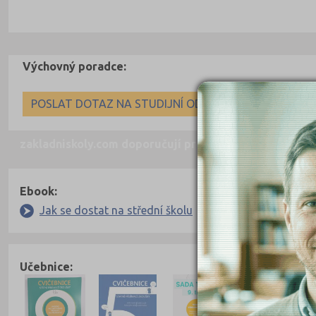
Výchovný poradce:
POSLAT DOTAZ NA STUDIJNÍ ODDĚLENÍ
zakladniskoly.com doporučují pro přípravu
Nahoru
Ebook:
Jak se dostat na střední školu
Učebnice: