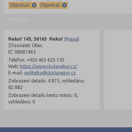
Objednat
Objednat
Kontakty
Nekoř 143, 56163 Nekoř
(
Mapa
)
Zřizovatel: Obec
IČ: 08687463
Telefon: +420 465 625 135
Web:
https://www.skolanekor.cz/
E-mail:
reditelka@skolanekor.cz
Zobrazení detailu: 4 873, vyhledáno:
82 882
Zobrazení detailu tento měsíc: 0,
vyhledáno: 0