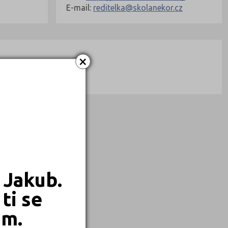
E-mail:
reditelka@skolanekor.cz
×
 Jakub.
ti se
em.