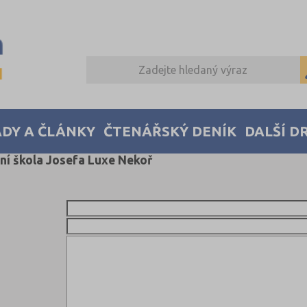
DY A ČLÁNKY
ČTENÁŘSKÝ DENÍK
DALŠÍ D
dní škola Josefa Luxe Nekoř