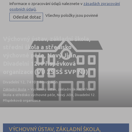
Informace o zpracování údajů naleznete v
zásadách zpracování
osobních údajů
.
Všechny položky jsou povinné
Výchovný ústav, základní škola,
střední škola a středisko
výchovné péče, Nový Jičín,
Divadelní 12. Příspěvková
organizace (VÚ ZŠ SŠ SVP NJ)
Divadelní 12, 74101 Nový Jičín
Základní škola
>
Výchovný ústav, základní škola, střední
škola a středisko výchovné péče, Nový Jičín, Divadelní 12.
Příspěvková organizace
VÝCHOVNÝ ÚSTAV, ZÁKLADNÍ ŠKOLA,