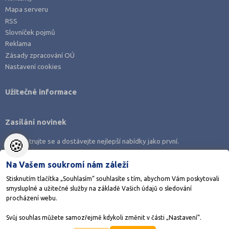
Mapa serveru
RSS
Slovníček pojmů
Reklama
Zásady zpracování OÚ
Nastavení cookies
Užitečné informace
Zasílání novinek
🍪
Zaregistrujte se a dostávejte nejlepší nabídky jako první.
Na Vašem soukromí nám záleží
Stisknutím tlačítka „Souhlasím“ souhlasíte s tím, abychom Vám poskytovali
smysluplné a užitečné služby na základě Vašich údajů o sledování
Stáhněte si aplikaci Adresář škol
procházení webu.
Svůj souhlas můžete samozřejmě kdykoli změnit v části „Nastavení“.
©1998-2026
AMOS KamPoMaturite.cz
, s.r.o., stránky vytvořilo
Anawe