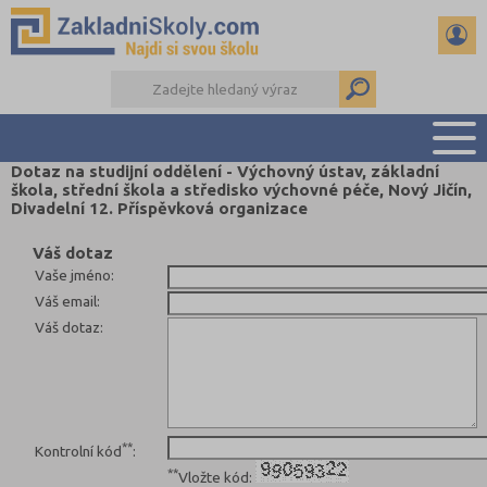
Dotaz na studijní oddělení - Výchovný ústav, základní
škola, střední škola a středisko výchovné péče, Nový Jičín,
PŘEHLED ŠKOL
Divadelní 12. Příspěvková organizace
PŘIJÍMAČKY NA SŠ
Váš dotaz
RADY A ČLÁNKY
Vaše jméno
:
ČTENÁŘSKÝ DENÍK
Váš email
:
DALŠÍ DRUHY ŠKOL
Váš dotaz
:
**
Kontrolní kód
:
**
Vložte kód: