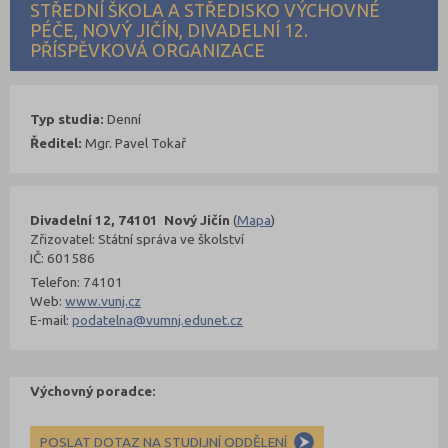
STŘEDNÍ ŠKOLA A STŘEDISKO VÝCHOVNÉ
PÉČE, NOVÝ JIČÍN, DIVADELNÍ 12.
PŘÍSPĚVKOVÁ ORGANIZACE
Typ studia:
Denní
Ředitel:
Mgr. Pavel Tokař
Divadelní 12, 74101 Nový Jičín
(
Mapa
)
Zřizovatel: Státní správa ve školství
IČ: 601586
Telefon: 74101
Web:
www.vunj.cz
E-mail:
podatelna@vumnj.edunet.cz
Výchovný poradce:
POSLAT DOTAZ NA STUDIJNÍ ODDĚLENÍ