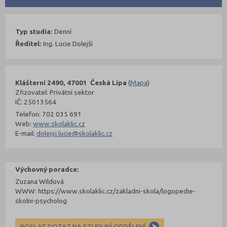
Typ studia:
Denní
Ředitel:
Ing. Lucie Dolejší
Klášterní 2490, 47001 Česká Lípa
(
Mapa
)
Zřizovatel: Privátní sektor
IČ: 25013564
Telefon: 702 035 691
Web:
www.skolaklic.cz
E-mail:
dolejsi.lucie@skolaklic.cz
Výchovný poradce:
Zuzana Wildová
WWW: https://www.skolaklic.cz/zakladni-skola/logopedie-
skolni-psycholog
POSLAT DOTAZ NA STUDIJNÍ ODDĚLENÍ