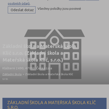
osobních údajů
.
Všechny položky jsou povinné
Základní škola a Mateřská škola
Klíč s.r.o. (Základní škola a
Mateřská škola Klíč, s.r.o.)
Klášterní 2490, 47001 Česká Lípa
Základní škola
>
Základní škola a Mateřská škola Klíč
s.r.o.
ZÁKLADNÍ ŠKOLA A MATEŘSKÁ ŠKOLA KLÍČ
S.R.O.