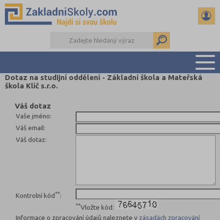
Dotaz na studijní oddělení - Základní škola a Mateřská
škola Klíč s.r.o.
PŘEHLED ŠKOL
PŘIJÍMAČKY NA SŠ
Váš dotaz
Vaše jméno
:
RADY A ČLÁNKY
Váš email
:
ČTENÁŘSKÝ DENÍK
Váš dotaz
:
DALŠÍ DRUHY ŠKOL
**
Kontrolní kód
:
**
Vložte kód:
Informace o zpracování údajů naleznete v
zásadách zpracování