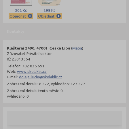
302 Kč
299 Kč
Objednat
Objednat
Kontakty
Klášterní 2490, 47001 Česká Lípa
(
Mapa
)
Zřizovatel: Privátní sektor
IČ: 25013564
Telefon: 702 035 691
Web:
www.skolaklic.cz
E-mail:
dolejsi.lucie@skolaklic.cz
Zobrazení detailu: 6 222, vyhledáno: 127 277
Zobrazení detailu tento měsíc: 0,
vyhledáno: 0