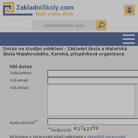
Dotaz na studijní oddělení - Základní škola a Mateřská
škola Majakovského, Karviná, příspěvková organizace
PŘEHLED ŠKOL
PŘIJÍMAČKY NA SŠ
Váš dotaz
Vaše jméno
:
RADY A ČLÁNKY
Váš email
:
ČTENÁŘSKÝ DENÍK
Váš dotaz
:
DALŠÍ DRUHY ŠKOL
**
Kontrolní kód
:
**
Vložte kód:
Informace o zpracování údajů naleznete v
zásadách zpracování