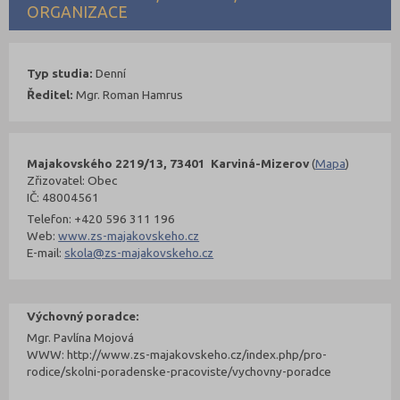
ORGANIZACE
Typ studia:
Denní
Ředitel:
Mgr. Roman Hamrus
Majakovského 2219/13, 73401 Karviná-Mizerov
(
Mapa
)
Zřizovatel: Obec
IČ: 48004561
Telefon: +420 596 311 196
Web:
www.zs-majakovskeho.cz
E-mail:
skola@zs-majakovskeho.cz
Výchovný poradce:
Mgr. Pavlína Mojová
WWW: http://www.zs-majakovskeho.cz/index.php/pro-
rodice/skolni-poradenske-pracoviste/vychovny-poradce