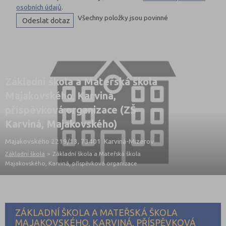
osobních údajů
.
Všechny položky jsou povinné
Základní škola a Mateřská škola
Majakovského, Karviná,
příspěvková organizace (ZŠ
Karviná, Majakovského)
Majakovského 2219/13, 73401 Karviná-Mizerov
Základní škola
>
Základní škola a Mateřská škola
Majakovského, Karviná, příspěvková organizace
ZÁKLADNÍ ŠKOLA A MATEŘSKÁ ŠKOLA
MAJAKOVSKÉHO, KARVINÁ, PŘÍSPĚVKOVÁ