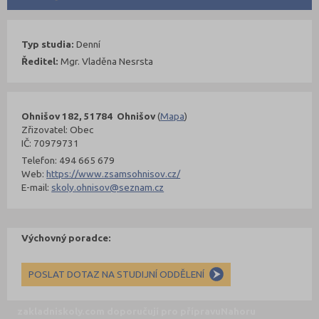
Typ studia:
Denní
Ředitel:
Mgr. Vladěna Nesrsta
Ohnišov 182, 51784 Ohnišov
(
Mapa
)
Zřizovatel: Obec
IČ: 70979731
Telefon: 494 665 679
Web:
https://www.zsamsohnisov.cz/
E-mail:
skoly.ohnisov@seznam.cz
Výchovný poradce:
POSLAT DOTAZ NA STUDIJNÍ ODDĚLENÍ
zakladniskoly.com doporučují pro přípravu
Nahoru