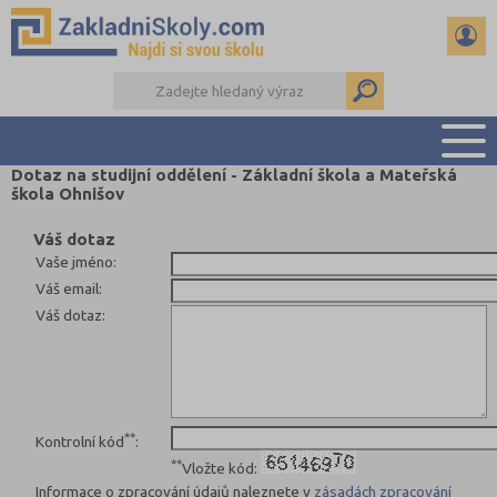
Dotaz na studijní oddělení - Základní škola a Mateřská
škola Ohnišov
PŘEHLED ŠKOL
PŘIJÍMAČKY NA SŠ
Váš dotaz
Vaše jméno
:
RADY A ČLÁNKY
Váš email
:
ČTENÁŘSKÝ DENÍK
Váš dotaz
:
DALŠÍ DRUHY ŠKOL
**
Kontrolní kód
:
**
Vložte kód:
Informace o zpracování údajů naleznete v
zásadách zpracování