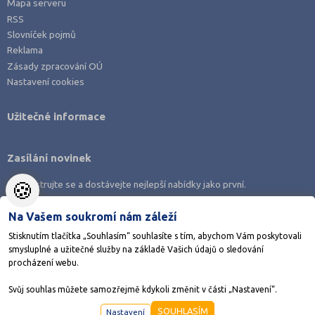
Mapa serveru
RSS
Slovníček pojmů
Reklama
Zásady zpracování OÚ
Nastavení cookies
Užitečné informace
Zasílání novinek
🍪
Zaregistrujte se a dostávejte nejlepší nabídky jako první.
Na Vašem soukromí nám záleží
Stisknutím tlačítka „Souhlasím“ souhlasíte s tím, abychom Vám poskytovali
smysluplné a užitečné služby na základě Vašich údajů o sledování
Stáhněte si aplikaci Adresář škol
procházení webu.
Svůj souhlas můžete samozřejmě kdykoli změnit v části „Nastavení“.
©1998-2026
AMOS KamPoMaturite.cz
, s.r.o., stránky vytvořilo
Anawe
SOUHLASÍM
Nastavení