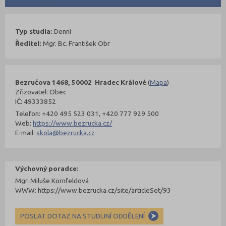
Typ studia:
Denní
Ředitel:
Mgr. Bc. František Obr
Bezručova 1468, 50002 Hradec Králové
(
Mapa
)
Zřizovatel: Obec
IČ: 49333852
Telefon: +420 495 523 031, +420 777 929 500
Web:
https://www.bezrucka.cz/
E-mail:
skola@bezrucka.cz
Výchovný poradce:
Mgr. Miluše Kornfeldová
WWW: https://www.bezrucka.cz/site/articleSet/93
POSLAT DOTAZ NA STUDIJNÍ ODDĚLENÍ