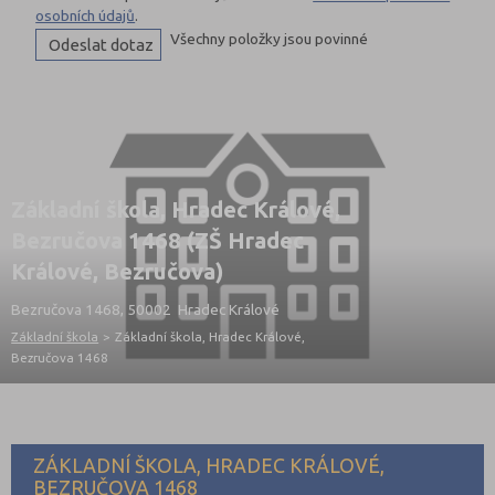
osobních údajů
.
Všechny položky jsou povinné
Základní škola, Hradec Králové,
Bezručova 1468 (ZŠ Hradec
Králové, Bezručova)
Bezručova 1468, 50002 Hradec Králové
Základní škola
>
Základní škola, Hradec Králové,
Bezručova 1468
ZÁKLADNÍ ŠKOLA, HRADEC KRÁLOVÉ,
BEZRUČOVA 1468