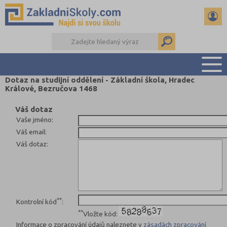
Dotaz na studijní oddělení - Základní škola, Hradec
Králové, Bezručova 1468
PŘEHLED ŠKOL
PŘIJÍMAČKY NA SŠ
Váš dotaz
Vaše jméno
:
RADY A ČLÁNKY
Váš email
:
ČTENÁŘSKÝ DENÍK
Váš dotaz
:
DALŠÍ DRUHY ŠKOL
**
Kontrolní kód
:
**
Vložte kód:
Informace o zpracování údajů naleznete v
zásadách zpracování