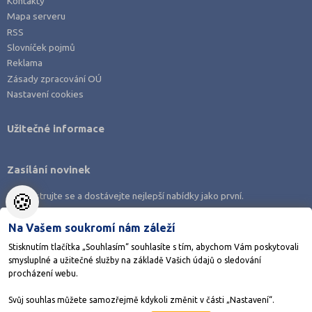
Kontakty
Mapa serveru
RSS
Slovníček pojmů
Reklama
Zásady zpracování OÚ
Nastavení cookies
Užitečné informace
Zasílání novinek
🍪
Zaregistrujte se a dostávejte nejlepší nabídky jako první.
Na Vašem soukromí nám záleží
Stisknutím tlačítka „Souhlasím“ souhlasíte s tím, abychom Vám poskytovali
smysluplné a užitečné služby na základě Vašich údajů o sledování
Stáhněte si aplikaci Adresář škol
procházení webu.
Svůj souhlas můžete samozřejmě kdykoli změnit v části „Nastavení“.
©1998-2026
AMOS KamPoMaturite.cz
, s.r.o., stránky vytvořilo
Anawe