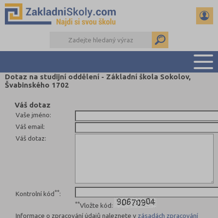
Dotaz na studijní oddělení - Základní škola Sokolov,
Švabinského 1702
PŘEHLED ŠKOL
PŘIJÍMAČKY NA SŠ
Váš dotaz
Vaše jméno
:
RADY A ČLÁNKY
Váš email
:
ČTENÁŘSKÝ DENÍK
Váš dotaz
:
DALŠÍ DRUHY ŠKOL
**
Kontrolní kód
:
**
Vložte kód:
Informace o zpracování údajů naleznete v
zásadách zpracování