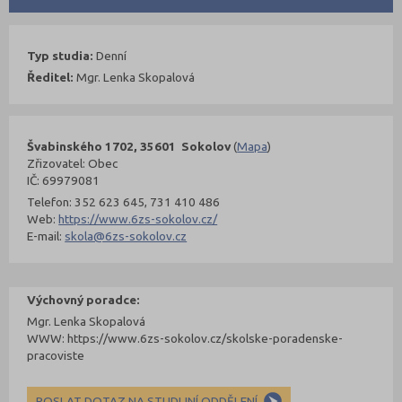
Typ studia:
Denní
Ředitel:
Mgr. Lenka Skopalová
Švabinského 1702, 35601 Sokolov
(
Mapa
)
Zřizovatel: Obec
IČ: 69979081
Telefon: 352 623 645, 731 410 486
Web:
https://www.6zs-sokolov.cz/
E-mail:
skola@6zs-sokolov.cz
Výchovný poradce:
Mgr. Lenka Skopalová
WWW: https://www.6zs-sokolov.cz/skolske-poradenske-
pracoviste
POSLAT DOTAZ NA STUDIJNÍ ODDĚLENÍ