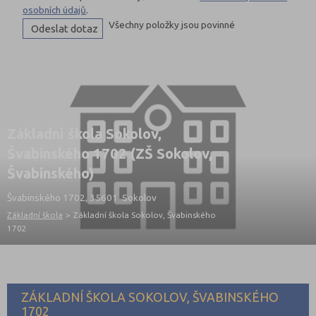
osobních údajů
.
Všechny položky jsou povinné
Základní škola Sokolov,
Švabinského 1702 (ZŠ Sokolov,
Švabinského)
Švabinského 1702, 35601 Sokolov
Základní škola
>
Základní škola Sokolov, Švabinského
1702
ZÁKLADNÍ ŠKOLA SOKOLOV, ŠVABINSKÉHO
1702