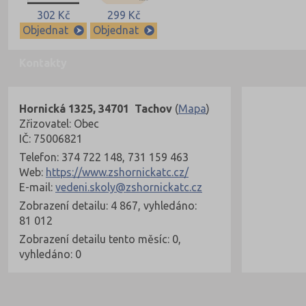
302 Kč
299 Kč
Objednat
Objednat
Kontakty
Hornická 1325, 34701 Tachov
(
Mapa
)
Zřizovatel: Obec
IČ: 75006821
Telefon: 374 722 148, 731 159 463
Web:
https://www.zshornickatc.cz/
E-mail:
vedeni.skoly@zshornickatc.cz
Zobrazení detailu: 4 867, vyhledáno:
81 012
Zobrazení detailu tento měsíc: 0,
vyhledáno: 0