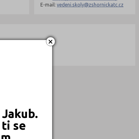
E-mail:
vedeni.skoly@zshornickatc.cz
×
 Jakub.
ti se
em.