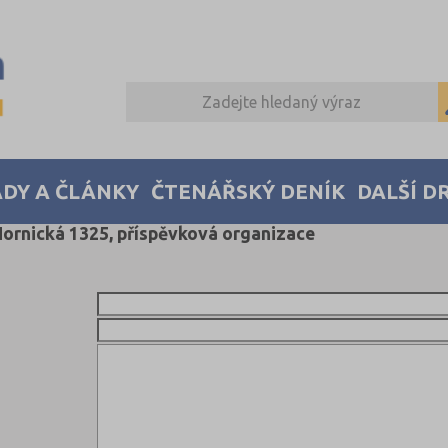
DY A ČLÁNKY
ČTENÁŘSKÝ DENÍK
DALŠÍ D
 Hornická 1325, příspěvková organizace