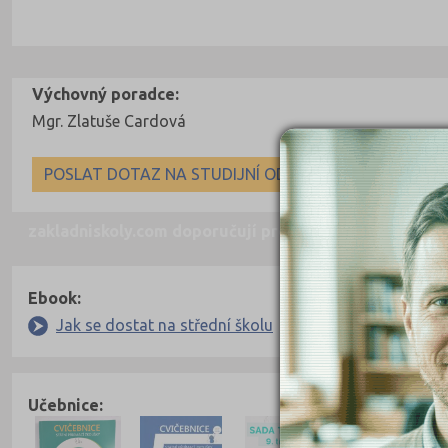
Výchovný poradce:
Mgr. Zlatuše Cardová
POSLAT DOTAZ NA STUDIJNÍ ODDĚLENÍ
zakladniskoly.com doporučují pro přípravu
Nahoru
Ebook:
Jak se dostat na střední školu
Učebnice: