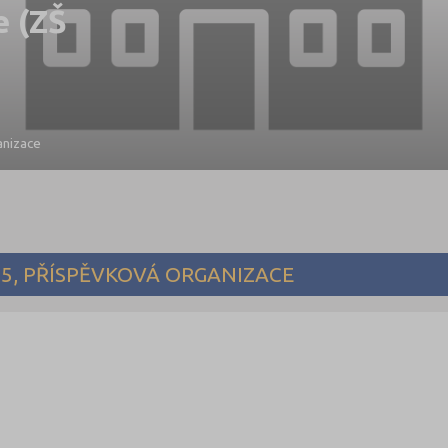
e (ZŠ
anizace
5, PŘÍSPĚVKOVÁ ORGANIZACE