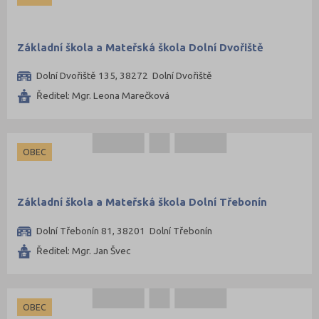
Strakonice (21)
Svitavy (58)
Základní škola a Mateřská škola Dolní Dvořiště
Šumperk (60)
Dolní Dvořiště 135, 38272 Dolní Dvořiště
Tábor (33)
Ředitel: Mgr. Leona Marečková
Tachov (21)
Teplice (30)
Trutnov (50)
OBEC
Třebíč (60)
Uherské Hradiště (59)
Základní škola a Mateřská škola Dolní Třebonín
Ústí nad Labem (30)
Dolní Třebonín 81, 38201 Dolní Třebonín
Ústí nad Orlicí (75)
Ředitel: Mgr. Jan Švec
Vsetín (60)
Vyškov (45)
Zlín (66)
OBEC