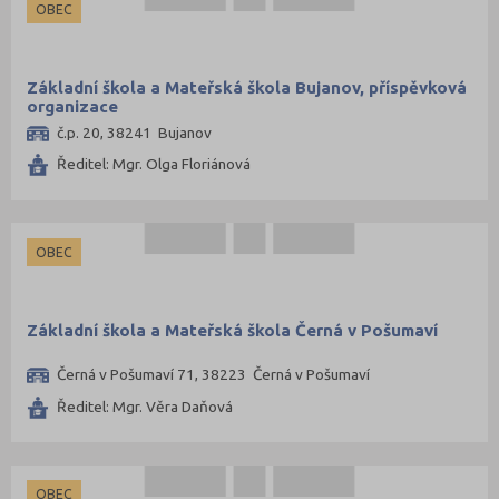
OBEC
Plzeň-město (34)
Plzeň-sever (34)
Základní škola a Mateřská škola Bujanov, příspěvková
Praha hlavní město (196)
organizace
č.p. 20, 38241 Bujanov
Praha-východ (49)
Ředitel: Mgr. Olga Floriánová
Praha-západ (43)
Prachatice (26)
Prostějov (45)
OBEC
Přerov (56)
Příbram (49)
Základní škola a Mateřská škola Černá v Pošumaví
Rakovník (25)
Černá v Pošumaví 71, 38223 Černá v Pošumaví
Rokycany (19)
Ředitel: Mgr. Věra Daňová
Rychnov nad Kněžnou (45)
Semily (45)
Sokolov (29)
OBEC