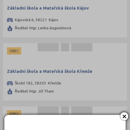
Základní škola a Mateřská škola Kájov
Kájovská 6, 38221 Kájov
Ředitel: Mgr. Lenka Augustinová
OBEC
Základní škola a Mateřská škola Křemže
Školní 182, 38203 Křemže
Ředitel: Mgr. Jiří Tham
×
OBEC