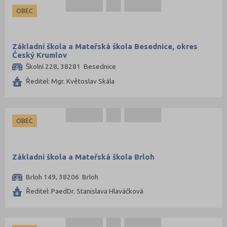
Litoměřice (43)
OBEC
Louny (34)
Mělník (46)
Základní škola a Mateřská škola Besednice, okres
Mladá Boleslav (39)
Český Krumlov
Školní 228, 38281 Besednice
Most (24)
Ředitel: Mgr. Květoslav Skála
Náchod (51)
Nový Jičín (61)
Nymburk (38)
OBEC
Olomouc (87)
Opava (72)
Základní škola a Mateřská škola Brloh
Ostrava-město (67)
Brloh 149, 38206 Brloh
Pardubice (51)
Ředitel: PaedDr. Stanislava Hlaváčková
Pelhřimov (27)
Písek (21)
Plzeň-jih (23)