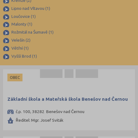
Křemže (2)
Chrudim (44)
Lipno nad Vltavou (1)
Loučovice (1)
Jablonec nad Nisou (32)
Malonty (1)
Jeseník (17)
Rožmitál na Šumavě (1)
Jičín (36)
Velešín (2)
Jihlava (44)
Větřní (1)
Jindřichův Hradec (38)
Vyšší Brod (1)
Karlovy Vary (37)
Karviná (62)
OBEC
Kladno (52)
Klatovy (40)
Základní škola a Mateřská škola Benešov nad Černou
Kolín (34)
č.p. 100, 38282 Benešov nad Černou
Kroměříž (41)
Ředitel: Mgr. Josef Sviták
Kutná Hora (28)
Liberec (62)