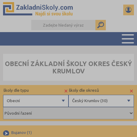
PŘEHLED ŠKOL
OBECNÍ ZÁKLADNÍ ŠKOLY OKRES ČESKÝ
PŘIJÍMAČKY NA SŠ
KRUMLOV
RADY A ČLÁNKY
ČTENÁŘSKÝ DENÍK
×
×
školy dle typu
školy dle okresů
DALŠÍ DRUHY ŠKOL
Obecní
Český Krumlov (30)
Obecní
Benešov (34)
Krajské
Beroun (39)
Blansko (49)
Bujanov (1)