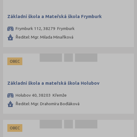
Znojmo (59)
Žďár nad Sázavou (70)
Základní škola a Mateřská škola Frymburk
Frymburk 112, 38279 Frymburk
Ředitel: Mgr. Milada Minaříková
OBEC
Základní škola a mateřská škola Holubov
Holubov 40, 38203 Křemže
Ředitel: Mgr. Drahomíra Bodláková
OBEC