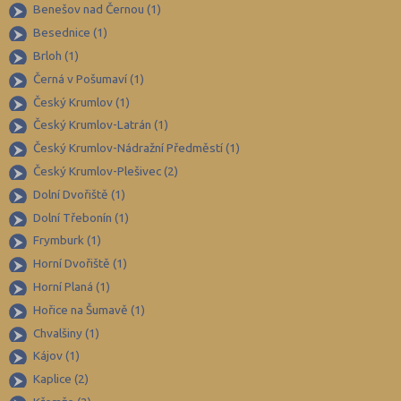
Brno-město (66)
Benešov nad Černou (1)
Besednice (1)
Brno-venkov (103)
Brloh (1)
Bruntál (38)
Černá v Pošumaví (1)
Břeclav (49)
Český Krumlov (1)
Česká Lípa (44)
Český Krumlov-Latrán (1)
České Budějovice (54)
Český Krumlov-Nádražní Předměstí (1)
Český Krumlov-Plešivec (2)
Český Krumlov (30)
Dolní Dvořiště (1)
Děčín (43)
Dolní Třebonín (1)
Domažlice (24)
Frymburk (1)
Frýdek-Místek (83)
Horní Dvořiště (1)
Havlíčkův Brod (45)
Horní Planá (1)
Hořice na Šumavě (1)
Hodonín (60)
Chvalšiny (1)
Hradec Králové (48)
Kájov (1)
Cheb (31)
Kaplice (2)
Chomutov (34)