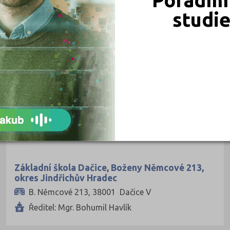
OBEC
studi
Přerov (56)
Příbram (49)
Základní škola a Mateřská škola Studená,
Rakovník (25)
okres Jindřichův Hradec
Rokycany (19)
Komenského 446, 37856 Studená
Ředitel: Mgr. Jitka Bučinová
Rychnov nad Kněžnou (45)
Semily (45)
Sokolov (29)
OBEC
Strakonice (21)
Svitavy (58)
Základní škola Dačice, Boženy Němcové 213,
Šumperk (60)
okres Jindřichův Hradec
Tábor (33)
B. Němcové 213, 38001 Dačice V
Ředitel: Mgr. Bohumil Havlík
Tachov (21)
Teplice (30)