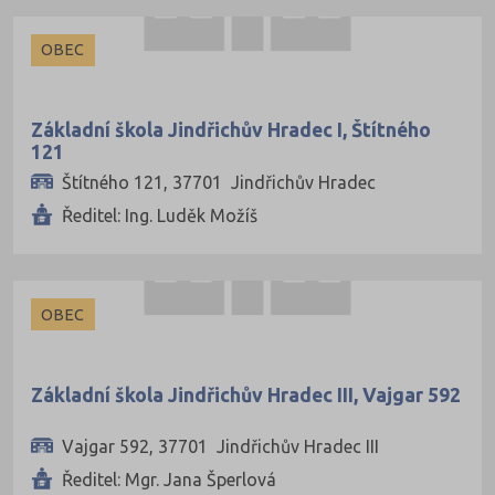
Trutnov (50)
OBEC
Třebíč (60)
Uherské Hradiště (59)
Základní škola Jindřichův Hradec I, Štítného
Ústí nad Labem (30)
121
Ústí nad Orlicí (75)
Štítného 121, 37701 Jindřichův Hradec
Ředitel: Ing. Luděk Možíš
Vsetín (60)
Vyškov (45)
Zlín (66)
OBEC
Znojmo (59)
Žďár nad Sázavou (70)
Základní škola Jindřichův Hradec III, Vajgar 592
Vajgar 592, 37701 Jindřichův Hradec III
Ředitel: Mgr. Jana Šperlová