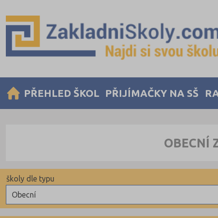
PŘEHLED ŠKOL
PŘIJÍMAČKY NA SŠ
RA
OBECNÍ 
školy dle typu
Obecní
Obecní