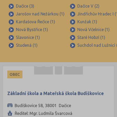
Beroun (39)
Dačice (3)
Dačice V (2)
Jarošov nad Nežárkou (1)
Jindřichův Hradec I (
Blansko (49)
Kardašova Řečice (1)
Kunžak (1)
Brno-město (66)
Nová Bystřice (1)
Nová Včelnice (1)
Brno-venkov (103)
Slavonice (1)
Staré Hobzí (1)
Bruntál (38)
Studená (1)
Suchdol nad Lužnicí 
Břeclav (49)
Česká Lípa (44)
České Budějovice (54)
OBEC
Český Krumlov (30)
Děčín (43)
Základní škola a Mateřská škola Budíškovice
Domažlice (24)
Frýdek-Místek (83)
Budíškovice 58, 38001 Dačice
Havlíčkův Brod (45)
Ředitel: Mgr. Ludmila Švarcová