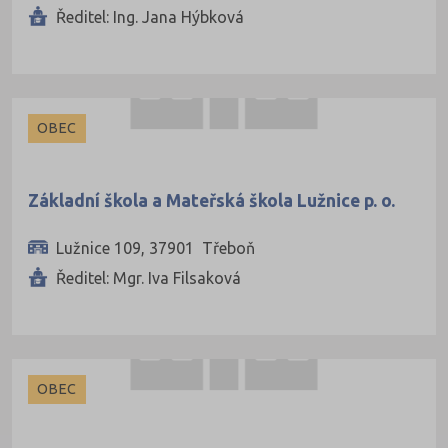
Klatovy (40)
Ředitel: Ing. Jana Hýbková
Kolín (34)
Kroměříž (41)
Kutná Hora (28)
OBEC
Liberec (62)
Litoměřice (43)
Základní škola a Mateřská škola Lužnice p. o.
Louny (34)
Lužnice 109, 37901 Třeboň
Mělník (46)
Ředitel: Mgr. Iva Filsaková
Mladá Boleslav (39)
Most (24)
Náchod (51)
Nový Jičín (61)
OBEC
Nymburk (38)