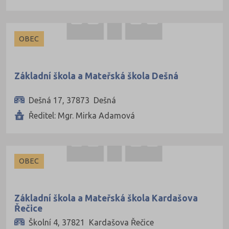
Hodonín (60)
Hradec Králové (48)
OBEC
Cheb (31)
Chomutov (34)
Základní škola a Mateřská škola Dešná
Chrudim (44)
Jablonec nad Nisou (32)
Dešná 17, 37873 Dešná
Jeseník (17)
Ředitel: Mgr. Mirka Adamová
Jičín (36)
Jihlava (44)
OBEC
Jindřichův Hradec (38)
Karlovy Vary (37)
Základní škola a Mateřská škola Kardašova
Karviná (62)
Řečice
Kladno (52)
Školní 4, 37821 Kardašova Řečice