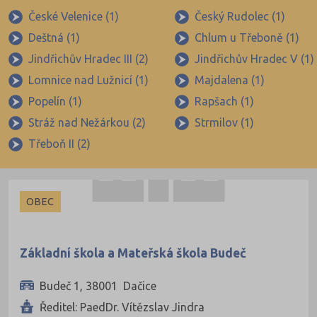
Privátní
České Velenice (1)
Český Rudolec (1)
Deštná (1)
Chlum u Třeboně (1)
Krajské
Jindřichův Hradec III (2)
Jindřichův Hradec V (1)
Lomnice nad Lužnicí (1)
Majdalena (1)
Popelín (1)
Rapšach (1)
Stráž nad Nežárkou (2)
Strmilov (1)
Třeboň II (2)
OBEC
Základní škola a Mateřská škola Budeč
Budeč 1, 38001 Dačice
Ředitel: PaedDr. Vítězslav Jindra