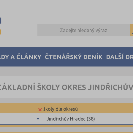
DY A ČLÁNKY
ČTENÁŘSKÝ DENÍK
DALŠÍ D
ZÁKLADNÍ ŠKOLY OKRES JINDŘICHŮ
×
školy dle okresů
Jindřichův Hradec (38)
Benešov (34)