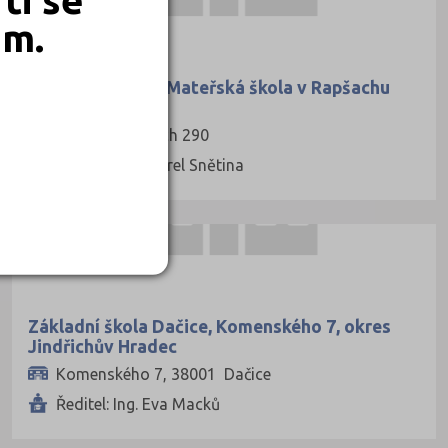
OBEC
em.
Základní škola a Mateřská škola v Rapšachu
, 37807 Rapšach 290
Ředitel: Mgr. Karel Snětina
OBEC
Základní škola Dačice, Komenského 7, okres
Jindřichův Hradec
Komenského 7, 38001 Dačice
Ředitel: Ing. Eva Macků