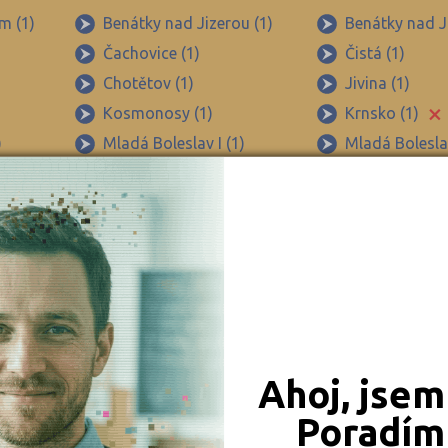
Beroun (39)
m (1)
Benátky nad Jizerou (1)
Benátky nad Ji
Čachovice (1)
Čistá (1)
Blansko (49)
Chotětov (1)
Jivina (1)
Brno-město (66)
×
Kosmonosy (1)
Krnsko (1)
Brno-venkov (103)
)
Mladá Boleslav I (1)
Mladá Boleslav
Bruntál (38)
 (2)
Předměřice nad Jizerou (1)
Semčice (1)
Břeclav (49)
Česká Lípa (44)
České Budějovice (54)
Český Krumlov (30)
Děčín (43)
Domažlice (24)
Ahoj, jsem
Frýdek-Místek (83)
Poradím 
Havlíčkův Brod (45)