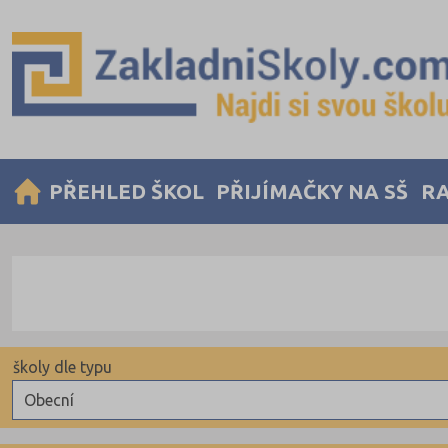
PŘEHLED ŠKOL
PŘIJÍMAČKY NA SŠ
RA
školy dle typu
Obecní
Obecní