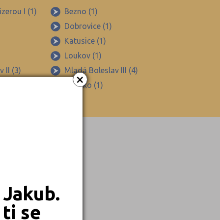
zerou I (1)
Bezno (1)
Dobrovice (1)
Katusice (1)
Loukov (1)
 II (3)
Mladá Boleslav III (4)
×
Skalsko (1)
 Jakub.
ti se