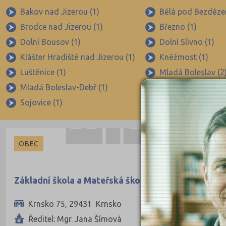
Bakov nad Jizerou (1)
Bělá pod Bezděze
Brodce nad Jizerou (1)
Březno (1)
Dolní Bousov (1)
Dolní Slivno (1)
Klášter Hradiště nad Jizerou (1)
Kněžmost (1)
Luštěnice (1)
Mladá Boleslav (2
Mladá Boleslav-Debř (1)
Mnichovo Hradiště
Sojovice (1)
Žďár (1)
OBEC
Základní škola a Mateřská škola Krnsko
Krnsko 75, 29431 Krnsko
Ředitel: Mgr. Jana Šímová