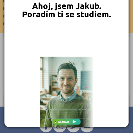
Chrudim (44)
Varnsdorf (5)
Ahoj, jsem Jakub.
Velký Šenov (1)
Jablonec nad Nisou (32)
Poradím ti se studiem.
Verneřice (1)
Jeseník (17)
×
Vilémov (1)
Jičín (36)
Jihlava (44)
OBEC
Jindřichův Hradec (38)
Karlovy Vary (37)
Karviná (62)
Základní škola a Mateřská škola Vilémov, okres Děčín,
příspěvková organizace
Kladno (52)
, 40780 Vilémov 140
Klatovy (40)
Ředitel: Mgr. Bc. Zděnka Tomagová
Kolín (34)
Kroměříž (41)
Kutná Hora (28)
Liberec (62)
Litoměřice (43)