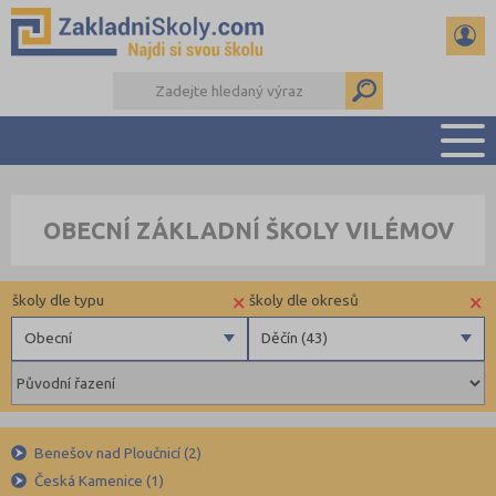
PŘEHLED ŠKOL
OBECNÍ ZÁKLADNÍ ŠKOLY VILÉMOV
PŘIJÍMAČKY NA SŠ
RADY A ČLÁNKY
×
×
školy dle typu
školy dle okresů
ČTENÁŘSKÝ DENÍK
DALŠÍ DRUHY ŠKOL
Obecní
Děčín (43)
Obecní
Benešov (34)
Beroun (39)
Blansko (49)
Benešov nad Ploučnicí (2)
Brno-město (66)
Česká Kamenice (1)