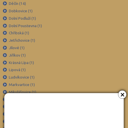
Děčín (14)
Brno-venkov (103)
Dobkovice (1)
Bruntál (38)
Dolní Podluží (1)
Břeclav (49)
Dolní Poustevna (1)
Česká Lípa (44)
Chřibská (1)
České Budějovice (54)
Jetřichovice (1)
Jílové (1)
Český Krumlov (30)
Jiříkov (1)
Děčín (43)
Krásná Lípa (1)
Domažlice (24)
Lipová (1)
Frýdek-Místek (83)
Ludvíkovice (1)
Havlíčkův Brod (45)
Markvartice (1)
×
Mikulášovice (1)
Hodonín (60)
Rumburk (3)
Hradec Králové (48)
Rybniště (1)
Cheb (31)
Staré Křečany (1)
Chomutov (34)
Šluknov (1)