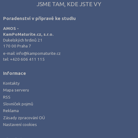
JSME TAM, KDE JSTE VY
Louny (34)
Mělník (46)
Poradenství v přípravě ke studiu
Mladá Boleslav (39)
AMOS -
KamPoMaturite.cz, s.r.o.
Most (24)
Dukelských hrdinů 21
Náchod (51)
170 00 Praha 7
e-mail:
info@kampomaturite.cz
Nový Jičín (61)
tel:
+420 606 411 115
Nymburk (38)
Olomouc (87)
Informace
Opava (72)
Kontakty
Mapa serveru
Ostrava-město (67)
RSS
Pardubice (51)
Slovníček pojmů
Reklama
Pelhřimov (27)
Zásady zpracování OÚ
Písek (21)
Nastavení cookies
Plzeň-jih (23)