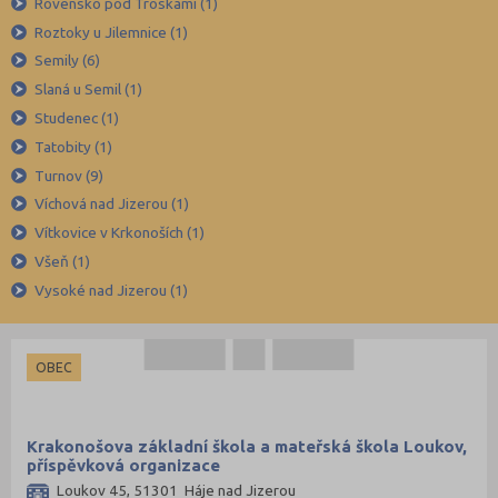
Chrudim (50)
Rovensko pod Troskami (1)
Roztoky u Jilemnice (1)
Jablonec nad Nisou (37)
Semily (6)
Jeseník (20)
Slaná u Semil (1)
Jičín (41)
Studenec (1)
Jihlava (49)
Tatobity (1)
Jindřichův Hradec (42)
Turnov (9)
Víchová nad Jizerou (1)
Karlovy Vary (43)
Vítkovice v Krkonoších (1)
Karviná (69)
Všeň (1)
Kladno (63)
Vysoké nad Jizerou (1)
Klatovy (43)
Kolín (40)
OBEC
Kroměříž (50)
Kutná Hora (33)
Krakonošova základní škola a mateřská škola Loukov,
Liberec (71)
příspěvková organizace
Litoměřice (51)
Loukov 45, 51301 Háje nad Jizerou