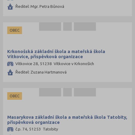
Louny (38)
Ředitel: Mgr. Petra Bůnová
Mělník (50)
Mladá Boleslav (46)
OBEC
Most (30)
Náchod (58)
Krkonošská základní škola a mateřská škola
Nový Jičín (70)
Vítkovice, příspěvková organizace
Nymburk (44)
Vítkovice 28, 51238 Vítkovice v Krkonoších
Olomouc (101)
Ředitel: Zuzana Hartmanová
Opava (80)
Ostrava-město (90)
OBEC
Pardubice (57)
Pelhřimov (31)
Masarykova základní škola a mateřská škola Tatobity,
Písek (24)
příspěvková organizace
Plzeň-jih (24)
č.p. 74, 51253 Tatobity