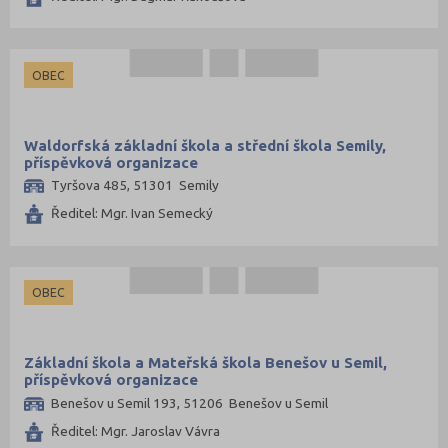
Svitavy (63)
Šumperk (67)
OBEC
Tábor (44)
Tachov (25)
Waldorfská základní škola a střední škola Semily,
Teplice (39)
příspěvková organizace
Trutnov (63)
Tyršova 485, 51301 Semily
Třebíč (63)
Ředitel: Mgr. Ivan Semecký
Uherské Hradiště (66)
Ústí nad Labem (34)
OBEC
Ústí nad Orlicí (81)
Vsetín (69)
Základní škola a Mateřská škola Benešov u Semil,
Vyškov (48)
příspěvková organizace
Zlín (79)
Benešov u Semil 193, 51206 Benešov u Semil
Znojmo (61)
Ředitel: Mgr. Jaroslav Vávra