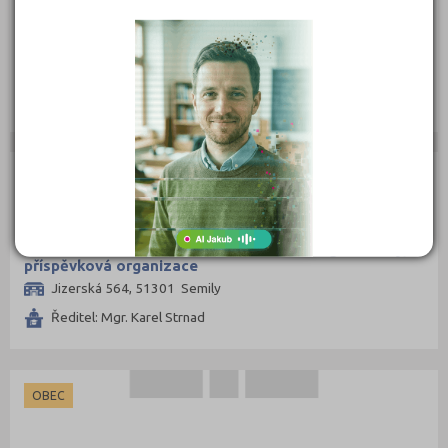
Základní škola Benecko, příspěvková organizace
, 51237 Benecko 150
Ředitel: Mgr. Alena Šírová
OBEC
Základní škola Dr. Františka Ladislava Riegra Semily,
příspěvková organizace
Jizerská 564, 51301 Semily
Ředitel: Mgr. Karel Strnad
OBEC