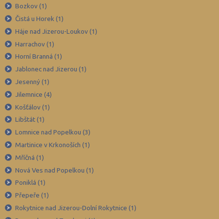
Bozkov (1)
Brno-venkov (111)
Čistá u Horek (1)
Bruntál (45)
Háje nad Jizerou-Loukov (1)
Břeclav (52)
Harrachov (1)
Česká Lípa (48)
Horní Branná (1)
České Budějovice (70)
Jablonec nad Jizerou (1)
Jesenný (1)
Český Krumlov (33)
Jilemnice (4)
Děčín (54)
Košťálov (1)
Domažlice (27)
Libštát (1)
Frýdek-Místek (90)
Lomnice nad Popelkou (3)
Havlíčkův Brod (49)
Martinice v Krkonoších (1)
Mříčná (1)
Hodonín (67)
Nová Ves nad Popelkou (1)
Hradec Králové (60)
Poniklá (1)
Cheb (34)
Přepeře (1)
Chomutov (40)
Rokytnice nad Jizerou-Dolní Rokytnice (1)