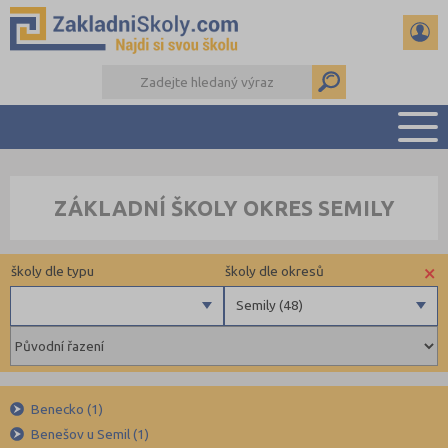
PŘEHLED ŠKOL
ZÁKLADNÍ ŠKOLY OKRES SEMILY
PŘIJÍMAČKY NA SŠ
RADY A ČLÁNKY
×
školy dle typu
školy dle okresů
ČTENÁŘSKÝ DENÍK
DALŠÍ DRUHY ŠKOL
Semily (48)
Obecní
Benešov (40)
Privátní
Beroun (48)
Krajské
Blansko (54)
Benecko (1)
Brno-město (99)
Benešov u Semil (1)