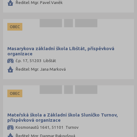
Plzeň-město (48)
Ředitel: Mgr. Pavel Vaněk
Plzeň-sever (37)
Praha hlavní město (296)
OBEC
Praha-východ (69)
Praha-západ (52)
Masarykova základní škola Libštát, příspěvková
Prachatice (29)
organizace
Prostějov (48)
č.p. 17, 51203 Libštát
Přerov (64)
Ředitel: Mgr. Jana Marková
Příbram (54)
Rakovník (28)
OBEC
Rokycany (20)
Rychnov nad Kněžnou (52)
Mateřská škola a Základní škola Sluníčko Turnov,
Semily (48)
příspěvková organizace
Sokolov (30)
Kosmonautů 1641, 51101 Turnov
Strakonice (26)
Ředitel: Mgr. Dagmar Rakoušová