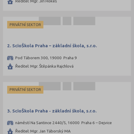
Ředitel: Mgr. Jiří Hokeš
Chrudim (50)
Jablonec nad Nisou (37)
PRIVÁTNÍ SEKTOR
Jeseník (20)
Jičín (41)
Jihlava (49)
2. ScioŠkola Praha – základní škola, s.r.o.
Jindřichův Hradec (42)
Pod Táborem 300, 19000 Praha 9
Karlovy Vary (43)
Ředitel: Mgr. Štěpánka Rajchlová
Karviná (69)
Kladno (63)
PRIVÁTNÍ SEKTOR
Klatovy (43)
Kolín (40)
Kroměříž (50)
3. ScioŠkola Praha - základní škola, s.r.o.
Kutná Hora (33)
náměstí Na Santince 2440/5, 16000 Praha 6 – Dejvice
Liberec (71)
Ředitel: Mgr. Jan Táborský MA