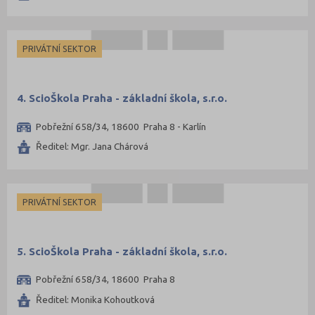
Litoměřice (51)
Louny (38)
PRIVÁTNÍ SEKTOR
Mělník (50)
Mladá Boleslav (46)
Most (30)
4. ScioŠkola Praha - základní škola, s.r.o.
Náchod (58)
Pobřežní 658/34, 18600 Praha 8 - Karlín
Nový Jičín (70)
Ředitel: Mgr. Jana Chárová
Nymburk (44)
Olomouc (101)
PRIVÁTNÍ SEKTOR
Opava (80)
Ostrava-město (90)
Pardubice (57)
5. ScioŠkola Praha - základní škola, s.r.o.
Pelhřimov (31)
Pobřežní 658/34, 18600 Praha 8
Písek (24)
Ředitel: Monika Kohoutková
Plzeň-jih (24)