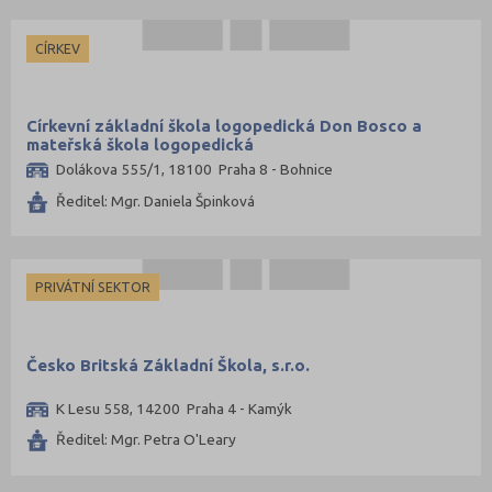
Strakonice (26)
Svitavy (63)
CÍRKEV
Šumperk (67)
Tábor (44)
Církevní základní škola logopedická Don Bosco a
mateřská škola logopedická
Tachov (25)
Dolákova 555/1, 18100 Praha 8 - Bohnice
Teplice (39)
Ředitel: Mgr. Daniela Špinková
Trutnov (63)
Třebíč (63)
Uherské Hradiště (66)
PRIVÁTNÍ SEKTOR
Ústí nad Labem (34)
Ústí nad Orlicí (81)
Česko Britská Základní Škola, s.r.o.
Vsetín (69)
K Lesu 558, 14200 Praha 4 - Kamýk
Vyškov (48)
Ředitel: Mgr. Petra O'Leary
Zlín (79)