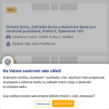
KRAJ
Střední škola, Základní škola a Mateřská škola pro
sluchově postižené, Praha 5, Výmolova 169
Výmolova 169/2, 15000 Praha 5 - Radlice
Ředitel: Mgr. Věra Pavličková
🍪
KRAJ
Na Vašem soukromí nám záleží
Stisknutím tlačítka „Souhlasím“ souhlasíte s tím, abychom Vám poskytovali
Střední škola, Základní škola a Mateřská škola, Praha
smysluplné a užitečné služby na základě Vašich údajů o sledování
10, Chotouňská 476
procházení webu.
Chotouňská 476/1, 10800 Praha-Malešice
Svůj souhlas můžete samozřejmě kdykoli změnit v části „Nastavení“.
Ředitel: PhDr. Josef Novotný, CSc.
SOUHLASÍM
Nastavení