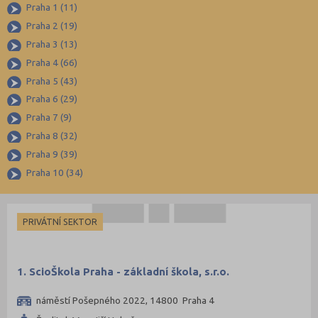
Církevní
Brno-město (99)
Praha 1 (11)
Praha 2 (19)
Krajské
Brno-venkov (111)
Praha 3 (13)
Bruntál (45)
Praha 4 (66)
Břeclav (52)
Praha 5 (43)
Česká Lípa (48)
Praha 6 (29)
České Budějovice (70)
Praha 7 (9)
Praha 8 (32)
Český Krumlov (33)
Praha 9 (39)
Děčín (54)
Praha 10 (34)
Domažlice (27)
Frýdek-Místek (90)
PRIVÁTNÍ SEKTOR
Havlíčkův Brod (49)
Hodonín (67)
Hradec Králové (60)
1. ScioŠkola Praha - základní škola, s.r.o.
Cheb (34)
náměstí Pošepného 2022, 14800 Praha 4
Chomutov (40)