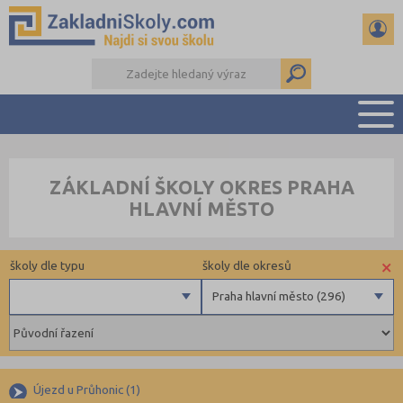
PŘEHLED ŠKOL
ZÁKLADNÍ ŠKOLY OKRES PRAHA
PŘIJÍMAČKY NA SŠ
HLAVNÍ MĚSTO
RADY A ČLÁNKY
ČTENÁŘSKÝ DENÍK
×
školy dle typu
školy dle okresů
DALŠÍ DRUHY ŠKOL
Praha hlavní město (296)
Státní
Benešov (40)
Obecní
Beroun (48)
Privátní
Blansko (54)
Újezd u Průhonic (1)