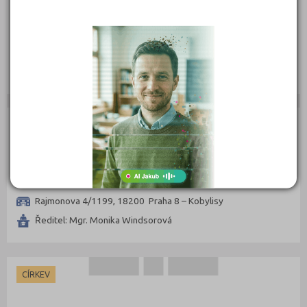
Kouzelné školy - mateřská škola a základní škola
Kodaňská 54/10, 10100 Praha 10 - Vršovice
Ředitel: Bc. Martina Štanclová
PRIVÁTNÍ SEKTOR
Královská mateřská škola a základní škola, s.r.o.
Rajmonova 4/1199, 18200 Praha 8 – Kobylisy
Ředitel: Mgr. Monika Windsorová
CÍRKEV