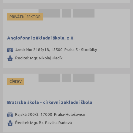
Plzeň-město (48)
PRIVÁTNÍ SEKTOR
Plzeň-sever (37)
Praha hlavní město (296)
Praha-východ (69)
Anglofonní základní škola, z.ú.
Praha-západ (52)
Janského 2189/18, 15500 Praha 5 - Stodůlky
Prachatice (29)
Ředitel: Mgr. Nikolaj Hladík
Prostějov (48)
Přerov (64)
CÍRKEV
Příbram (54)
Rakovník (28)
Rokycany (20)
Bratrská škola - církevní základní škola
Rychnov nad Kněžnou (52)
Rajská 300/3, 17000 Praha-Holešovice
Semily (48)
Ředitel: Mgr. Bc. Pavlína Radová
Sokolov (30)