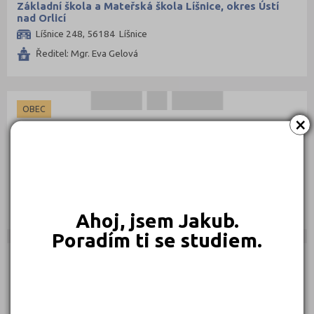
Základní škola a Mateřská škola Líšnice, okres Ústí
nad Orlicí
Líšnice 248, 56184 Líšnice
Ředitel: Mgr. Eva Gelová
OBEC
×
Základní škola a mateřská škola Lukavice, okres Ústí
nad Orlicí
Lukavice 118, 56151 Letohrad
Ředitel: Mgr. Ivana Hubálková
Ahoj, jsem Jakub.
Poradím ti se studiem.
OBEC
Základní škola a mateřská škola Luková