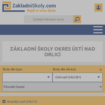
PŘEHLED ŠKOL
ZÁKLADNÍ ŠKOLY OKRES ÚSTÍ NAD
PŘIJÍMAČKY NA SŠ
ORLICÍ
RADY A ČLÁNKY
ČTENÁŘSKÝ DENÍK
×
školy dle typu
školy dle okresů
DALŠÍ DRUHY ŠKOL
Ústí nad Orlicí (81)
Obecní
Benešov (40)
Privátní
Beroun (48)
Krajské
Blansko (54)
Brandýs nad Orlicí (1)