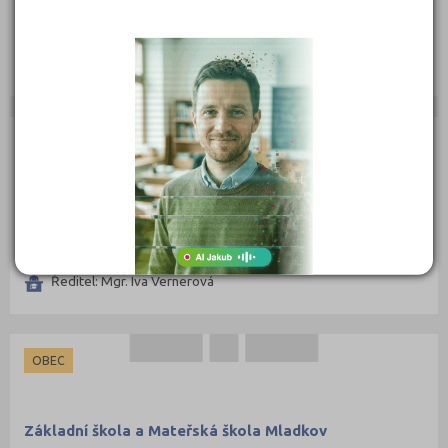
Luková 6, 56123 Luková
Ředitel: Mgr. Eva Šaršonová
OBEC
Základní škola a mateřská škola Mistrovice
Mistrovice 11, 56164 Jablonné nad Orlicí
Ředitel: Mgr. Iva Vernerová
OBEC
Základní škola a Mateřská škola Mladkov