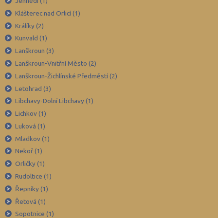
Jehnědí (1)
Chrudim (50)
Klášterec nad Orlicí (1)
Králíky (2)
Jablonec nad Nisou (37)
Kunvald (1)
Jeseník (20)
Lanškroun (3)
Jičín (41)
Lanškroun-Vnitřní Město (2)
Jihlava (49)
Lanškroun-Žichlínské Předměstí (2)
Jindřichův Hradec (42)
Letohrad (3)
Libchavy-Dolní Libchavy (1)
Karlovy Vary (43)
Lichkov (1)
Karviná (69)
Luková (1)
Kladno (63)
Mladkov (1)
Klatovy (43)
Nekoř (1)
Kolín (40)
Orličky (1)
Rudoltice (1)
Kroměříž (50)
Řepníky (1)
Kutná Hora (33)
Řetová (1)
Liberec (71)
Sopotnice (1)