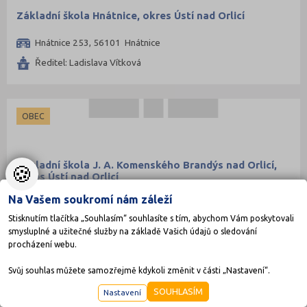
Základní škola Hnátnice, okres Ústí nad Orlicí
Hnátnice 253, 56101 Hnátnice
Ředitel: Ladislava Vítková
OBEC
Základní škola J. A. Komenského Brandýs nad Orlicí,
🍪
okres Ústí nad Orlicí
Žerotínova 29, 56112 Brandýs nad Orlicí
Na Vašem soukromí nám záleží
Ředitel: Mgr. Miloslav Dušek
Stisknutím tlačítka „Souhlasím“ souhlasíte s tím, abychom Vám poskytovali
smysluplné a užitečné služby na základě Vašich údajů o sledování
procházení webu.
OBEC
Svůj souhlas můžete samozřejmě kdykoli změnit v části „Nastavení“.
SOUHLASÍM
Nastavení