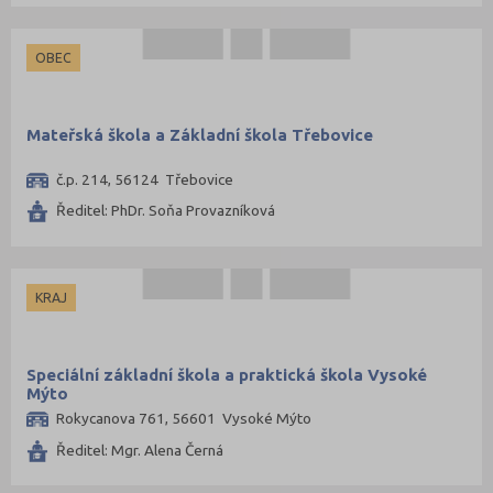
Znojmo (61)
Žďár nad Sázavou (77)
OBEC
Mateřská škola a Základní škola Třebovice
č.p. 214, 56124 Třebovice
Ředitel: PhDr. Soňa Provazníková
KRAJ
Speciální základní škola a praktická škola Vysoké
Mýto
Rokycanova 761, 56601 Vysoké Mýto
Ředitel: Mgr. Alena Černá