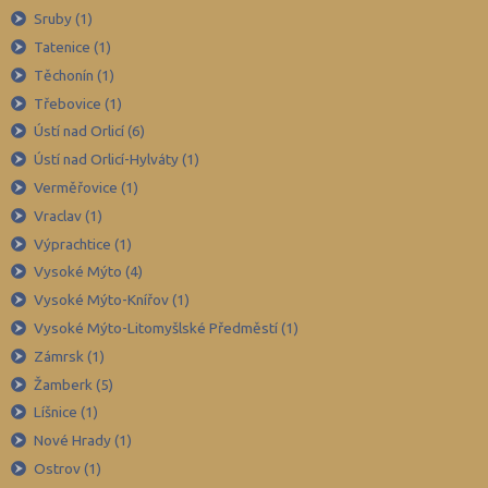
Litoměřice (51)
Sruby (1)
Louny (38)
Tatenice (1)
Těchonín (1)
Mělník (50)
Třebovice (1)
Mladá Boleslav (46)
Ústí nad Orlicí (6)
Most (30)
Ústí nad Orlicí-Hylváty (1)
Náchod (58)
Verměřovice (1)
Nový Jičín (70)
Vraclav (1)
Výprachtice (1)
Nymburk (44)
Vysoké Mýto (4)
Olomouc (101)
Vysoké Mýto-Knířov (1)
Opava (80)
Vysoké Mýto-Litomyšlské Předměstí (1)
Ostrava-město (90)
Zámrsk (1)
Pardubice (57)
Žamberk (5)
Líšnice (1)
Pelhřimov (31)
Nové Hrady (1)
Písek (24)
Ostrov (1)
Plzeň-jih (24)