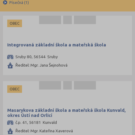
Písečná (1)
Plzeň-město (48)
Plzeň-sever (37)
OBEC
Praha hlavní město (296)
Praha-východ (69)
Integrovaná základní škola a mateřská škola
Praha-západ (52)
Prachatice (29)
Sruby 80, 56544 Sruby
Prostějov (48)
Ředitel: Mgr. Jana Šejnohová
Přerov (64)
Příbram (54)
OBEC
Rakovník (28)
Rokycany (20)
Masarykova základní škola a mateřská škola Kunvald,
Rychnov nad Kněžnou (52)
okres Ústí nad Orlicí
Semily (48)
č.p. 41, 56181 Kunvald
Sokolov (30)
Ředitel: Mgr. Kateřina Xaverová