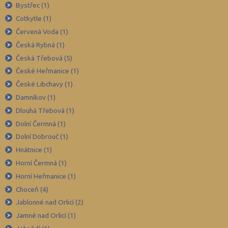
Brno-město (99)
Bystřec (1)
Cotkytle (1)
Brno-venkov (111)
Červená Voda (1)
Bruntál (45)
Česká Rybná (1)
Břeclav (52)
Česká Třebová (5)
Česká Lípa (48)
České Heřmanice (1)
České Budějovice (70)
České Libchavy (1)
Damníkov (1)
Český Krumlov (33)
Dlouhá Třebová (1)
Děčín (54)
Dolní Čermná (1)
Domažlice (27)
Dolní Dobrouč (1)
Frýdek-Místek (90)
Hnátnice (1)
Havlíčkův Brod (49)
Horní Čermná (1)
Horní Heřmanice (1)
Hodonín (67)
Choceň (4)
Hradec Králové (60)
Jablonné nad Orlicí (2)
Cheb (34)
Jamné nad Orlicí (1)
Chomutov (40)