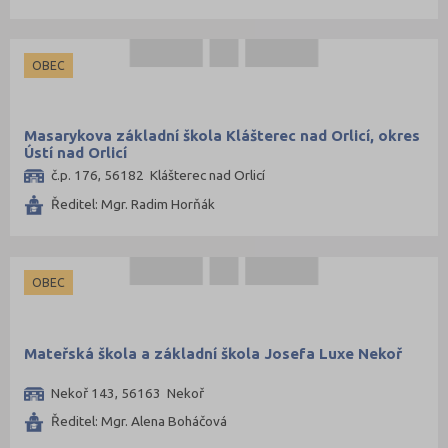
Strakonice (26)
Svitavy (63)
OBEC
Šumperk (67)
Tábor (44)
Masarykova základní škola Klášterec nad Orlicí, okres
Tachov (25)
Ústí nad Orlicí
Teplice (39)
č.p. 176, 56182 Klášterec nad Orlicí
Trutnov (63)
Ředitel: Mgr. Radim Horňák
Třebíč (63)
Uherské Hradiště (66)
OBEC
Ústí nad Labem (34)
Ústí nad Orlicí (81)
Mateřská škola a základní škola Josefa Luxe Nekoř
Vsetín (69)
Vyškov (48)
Nekoř 143, 56163 Nekoř
Zlín (79)
Ředitel: Mgr. Alena Boháčová