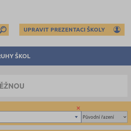
UPRAVIT PREZENTACI ŠKOLY
RUHY ŠKOL
NĚŽNOU
×