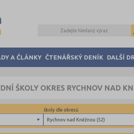
DY A ČLÁNKY
ČTENÁŘSKÝ DENÍK
DALŠÍ D
DNÍ ŠKOLY OKRES RYCHNOV NAD K
školy dle okresů
Rychnov nad Kněžnou (52)
Benešov (40)