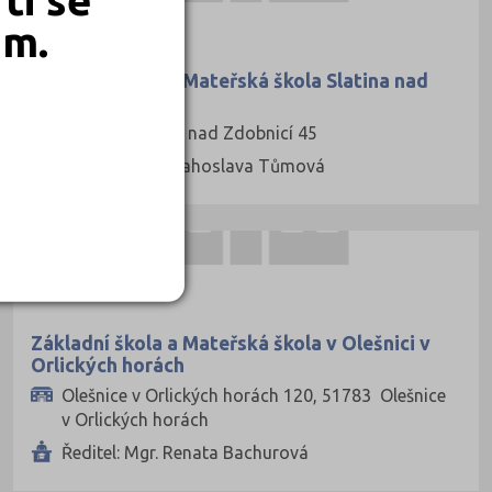
OBEC
em.
Základní škola a Mateřská škola Slatina nad
Zdobnicí
, 51756 Slatina nad Zdobnicí 45
Ředitel: Mgr. Drahoslava Tůmová
OBEC
Základní škola a Mateřská škola v Olešnici v
Orlických horách
Olešnice v Orlických horách 120, 51783 Olešnice
v Orlických horách
Ředitel: Mgr. Renata Bachurová