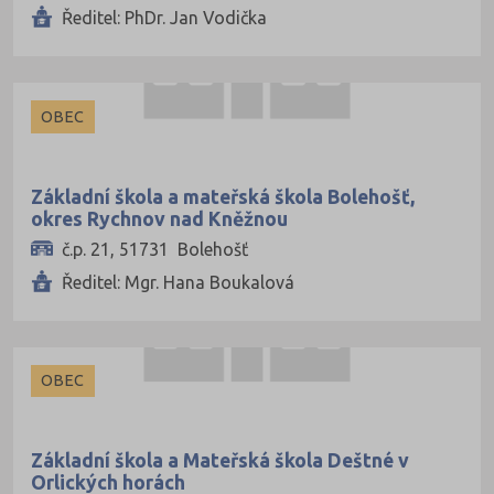
Hodonín (67)
Ředitel: PhDr. Jan Vodička
Hradec Králové (60)
Cheb (34)
OBEC
Chomutov (40)
Chrudim (50)
Základní škola a mateřská škola Bolehošť,
Jablonec nad Nisou (37)
okres Rychnov nad Kněžnou
Jeseník (20)
č.p. 21, 51731 Bolehošť
Jičín (41)
Ředitel: Mgr. Hana Boukalová
Jihlava (49)
Jindřichův Hradec (42)
OBEC
Karlovy Vary (43)
Karviná (69)
Základní škola a Mateřská škola Deštné v
Kladno (63)
Orlických horách