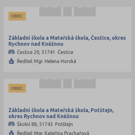
Trutnov (63)
OBEC
Třebíč (63)
Uherské Hradiště (66)
Základní škola a Mateřská škola, Čestice, okres
Ústí nad Labem (34)
Rychnov nad Kněžnou
Ústí nad Orlicí (81)
Čestice 20, 51741 Čestice
Vsetín (69)
Ředitel: Mgr. Helena Horská
Vyškov (48)
Zlín (79)
OBEC
Znojmo (61)
Žďár nad Sázavou (77)
Základní škola a Mateřská škola, Potštejn,
okres Rychnov nad Kněžnou
Školní 88, 51743 Potštejn
Ředitel: Mgr. Kateřina Prachařová