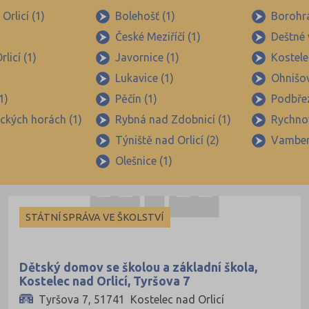
Beroun (48)
Orlicí (1)
Bolehošť (1)
Borohrá
České Meziříčí (1)
Deštné 
Blansko (54)
licí (1)
Javornice (1)
Kostele
Brno-město (99)
Lukavice (1)
Ohnišov
Brno-venkov (111)
1)
Pěčín (1)
Podbřez
Bruntál (45)
ických horách (1)
Rybná nad Zdobnicí (1)
Rychno
Břeclav (52)
Týniště nad Orlicí (2)
Vamber
Česká Lípa (48)
Olešnice (1)
České Budějovice (70)
Český Krumlov (33)
STÁTNÍ SPRÁVA VE ŠKOLSTVÍ
Děčín (54)
Domažlice (27)
Dětský domov se školou a základní škola,
Frýdek-Místek (90)
Kostelec nad Orlicí, Tyršova 7
Havlíčkův Brod (49)
Tyršova 7, 51741 Kostelec nad Orlicí