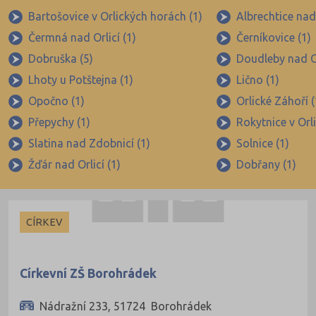
Obecní
Bartošovice v Orlických horách (1)
Albrechtice nad 
Čermná nad Orlicí (1)
Černíkovice (1)
Privátní
Dobruška (5)
Doudleby nad Or
Církevní
Lhoty u Potštejna (1)
Lično (1)
Krajské
Opočno (1)
Orlické Záhoří (
Přepychy (1)
Rokytnice v Orl
Slatina nad Zdobnicí (1)
Solnice (1)
Žďár nad Orlicí (1)
Dobřany (1)
CÍRKEV
Církevní ZŠ Borohrádek
Nádražní 233, 51724 Borohrádek