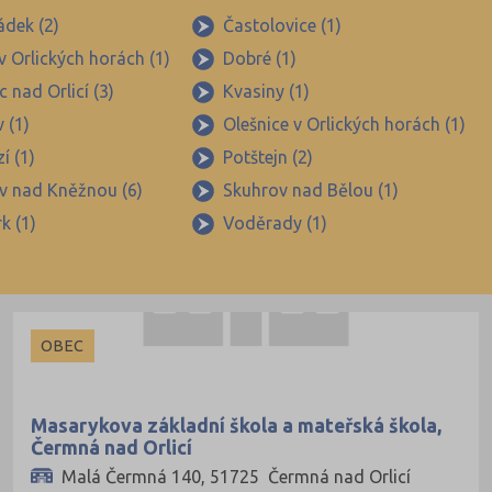
dek (2)
Častolovice (1)
v Orlických horách (1)
Dobré (1)
c nad Orlicí (3)
Kvasiny (1)
 (1)
Olešnice v Orlických horách (1)
í (1)
Potštejn (2)
v nad Kněžnou (6)
Skuhrov nad Bělou (1)
k (1)
Voděrady (1)
OBEC
Masarykova základní škola a mateřská škola,
Čermná nad Orlicí
Malá Čermná 140, 51725 Čermná nad Orlicí