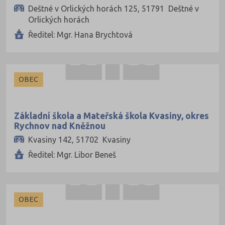
Klatovy (43)
Deštné v Orlických horách 125, 51791 Deštné v
Orlických horách
Kolín (40)
Ředitel: Mgr. Hana Brychtová
Kroměříž (50)
Kutná Hora (33)
Liberec (71)
OBEC
Litoměřice (51)
Louny (38)
Základní škola a Mateřská škola Kvasiny, okres
Mělník (50)
Rychnov nad Kněžnou
Kvasiny 142, 51702 Kvasiny
Mladá Boleslav (46)
Ředitel: Mgr. Libor Beneš
Most (30)
Náchod (58)
Nový Jičín (70)
OBEC
Nymburk (44)