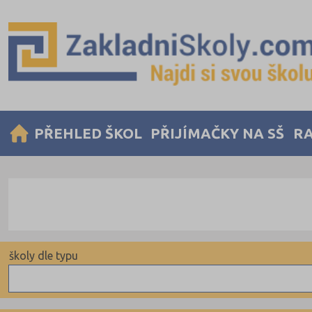
PŘEHLED ŠKOL
PŘIJÍMAČKY NA SŠ
RA
školy dle typu
Obecní