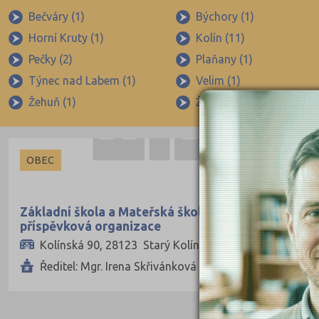
Bečváry (1)
Býchory (1)
Horní Kruty (1)
Kolín (11)
Pečky (2)
Plaňany (1)
Týnec nad Labem (1)
Velim (1)
Žehuň (1)
Žiželice nad Cidlinou (1)
OBEC
Základní škola a Mateřská škola Starý Kolín,
příspěvková organizace
Kolínská 90, 28123 Starý Kolín
Ředitel: Mgr. Irena Skřivánková