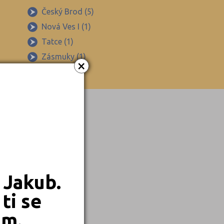
Český Brod (5)
Nová Ves I (1)
Tatce (1)
Zásmuky (1)
×
 Jakub.
ti se
em.