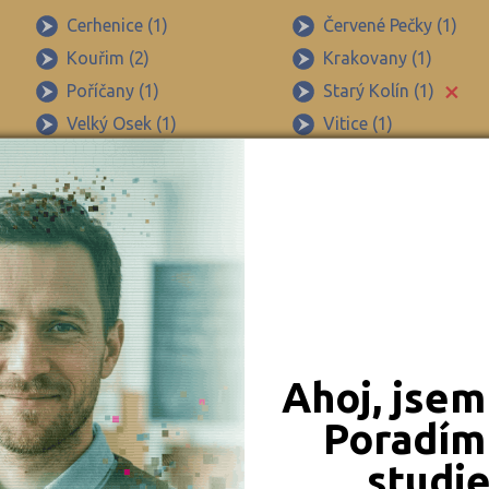
Beroun (48)
Cerhenice (1)
Červené Pečky (1)
Kouřim (2)
Krakovany (1)
Blansko (54)
×
Poříčany (1)
Starý Kolín (1)
Brno-město (99)
Velký Osek (1)
Vitice (1)
Brno-venkov (111)
Radim u Kolína (1)
Úvaly (1)
Bruntál (45)
Břeclav (52)
Česká Lípa (48)
České Budějovice (70)
Český Krumlov (33)
Děčín (54)
Ahoj, jsem
Domažlice (27)
Poradím 
Frýdek-Místek (90)
studi
Havlíčkův Brod (49)