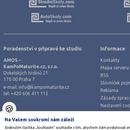
Poradenství v přípravě ke studiu
Informace
AMOS -
Kontakty
KamPoMaturite.cz, s.r.o.
Mapa serveru
Dukelských hrdinů 21
RSS
170 00 Praha 7
Slovníček poj
e-mail:
info@kampomaturite.cz
Reklama
tel:
+420 606 411 115
Zásady zprac
Nastavení coo
🍪
Na Vašem soukromí nám záleží
Stisknutím tlačítka „Souhlasím“ souhlasíte s tím, abychom Vám poskytovali s