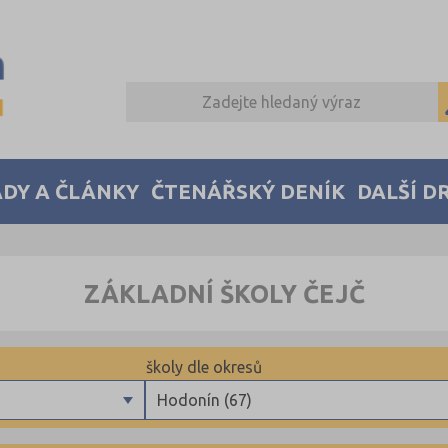
DY A ČLÁNKY
ČTENÁŘSKÝ DENÍK
DALŠÍ D
ZÁKLADNÍ ŠKOLY ČEJČ
školy dle okresů
Hodonín (67)
Benešov (40)