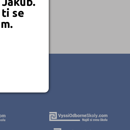
 Jakub.
ti se
em.