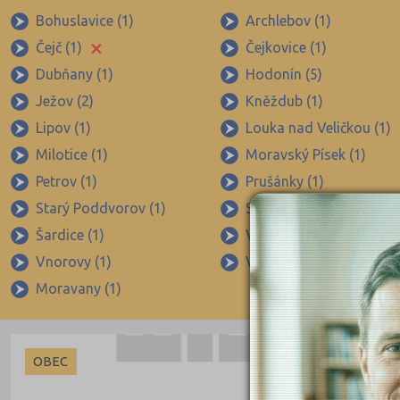
Bohuslavice (1)
Archlebov (1)
×
Čejč (1)
Čejkovice (1)
Dubňany (1)
Hodonín (5)
Ježov (2)
Kněždub (1)
Lipov (1)
Louka nad Veličkou (1)
Milotice (1)
Moravský Písek (1)
Petrov (1)
Prušánky (1)
Starý Poddvorov (1)
Strážnice (3)
Šardice (1)
Vacenovice (1)
Vnorovy (1)
Vracov (1)
Moravany (1)
OBEC