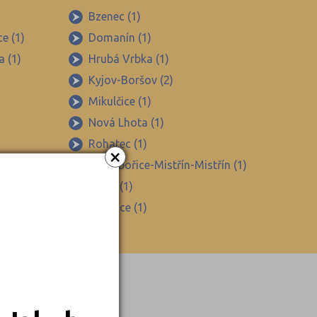
Bzenec (1)
e (1)
Domanín (1)
 (1)
Hrubá Vrbka (1)
Kyjov-Boršov (2)
Mikulčice (1)
Nová Lhota (1)
Rohatec (1)
×
)
Svatobořice-Mistřín-Mistřín (1)
avou (3)
Vlkoš (1)
Žeravice (1)