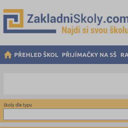
PŘEHLED ŠKOL
PŘIJÍMAČKY NA SŠ
RA
školy dle typu
Obecní