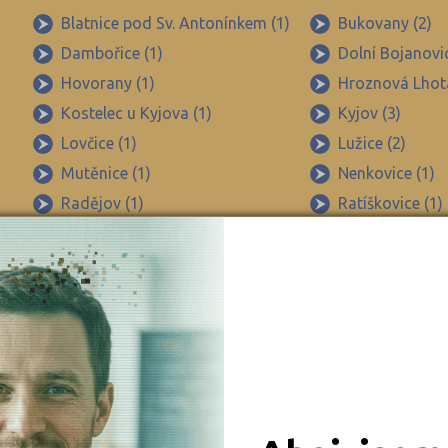
Beroun (48)
Blatnice pod Sv. Antonínkem (1)
Bukovany (2)
Dambořice (1)
Dolní Bojanovic
Blansko (54)
Hovorany (1)
Hroznová Lhota
Brno-město (99)
Kostelec u Kyjova (1)
Kyjov (3)
Brno-venkov (111)
Lovčice (1)
Lužice (2)
Bruntál (45)
Mutěnice (1)
Nenkovice (1)
Břeclav (52)
Radějov (1)
Ratíškovice (1)
Česká Lípa (48)
Strážovice (1)
Sudoměřice (1
České Budějovice (70)
Velká nad Veličkou (2)
Veselí nad Mor
Žarošice (2)
Ždánice (1)
Český Krumlov (33)
Děčín (54)
Domažlice (27)
Frýdek-Místek (90)
Havlíčkův Brod (49)