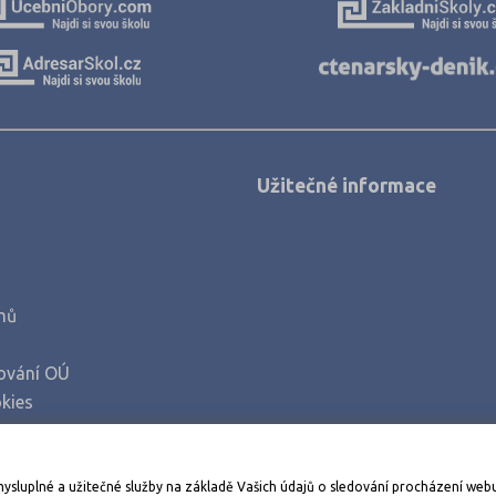
Klatovy (43)
Kolín (40)
Kroměříž (50)
Kutná Hora (33)
Liberec (71)
Užitečné informace
Litoměřice (51)
Louny (38)
Mělník (50)
Mladá Boleslav (46)
mů
Most (30)
ování OÚ
Náchod (58)
kies
Nový Jičín (70)
Nymburk (44)
Stáhněte si aplikaci Adresář škol
mysluplné a užitečné služby na základě Vašich údajů o sledování procházení web