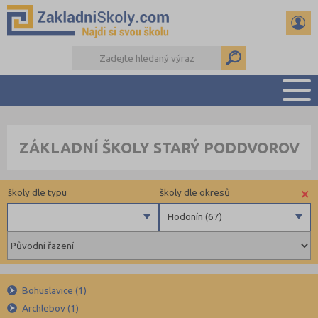
PŘEHLED ŠKOL
ZÁKLADNÍ ŠKOLY STARÝ PODDVOROV
PŘIJÍMAČKY NA SŠ
RADY A ČLÁNKY
×
školy dle typu
školy dle okresů
ČTENÁŘSKÝ DENÍK
DALŠÍ DRUHY ŠKOL
Hodonín (67)
Obecní
Benešov (40)
Beroun (48)
Blansko (54)
Bohuslavice (1)
Brno-město (99)
Archlebov (1)