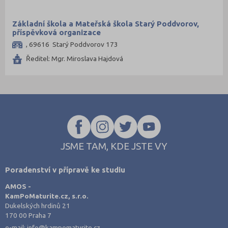
Plzeň-město (48)
Plzeň-sever (37)
Základní škola a Mateřská škola Starý Poddvorov,
příspěvková organizace
Praha hlavní město (296)
, 69616 Starý Poddvorov 173
Praha-východ (69)
Ředitel: Mgr. Miroslava Hajdová
Praha-západ (52)
Prachatice (29)
Prostějov (48)
Přerov (64)
Příbram (54)
Rakovník (28)
JSME TAM, KDE JSTE VY
Rokycany (20)
Poradenství v přípravě ke studiu
Rychnov nad Kněžnou (52)
AMOS -
Semily (48)
KamPoMaturite.cz, s.r.o.
Dukelských hrdinů 21
Sokolov (30)
170 00 Praha 7
Strakonice (26)
e-mail:
info@kampomaturite.cz