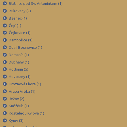
Blatnice pod Sv. Antonínkem (1)
Brno-venkov (111)
Bukovany (2)
Bruntál (45)
Bzenec (1)
Břeclav (52)
Čejč (1)
Česká Lípa (48)
Čejkovice (1)
České Budějovice (70)
Dambořice (1)
Dolní Bojanovice (1)
Český Krumlov (33)
Domanín (1)
Děčín (54)
Dubňany (1)
Domažlice (27)
Hodonín (5)
Frýdek-Místek (90)
Hovorany (1)
Havlíčkův Brod (49)
Hroznová Lhota (1)
Hrubá Vrbka (1)
Hodonín (67)
Ježov (2)
Hradec Králové (60)
Kněždub (1)
Cheb (34)
Kostelec u Kyjova (1)
Chomutov (40)
Kyjov (3)