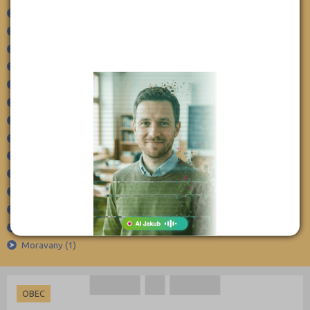
Louny (38)
Strážovice (1)
Sudoměřice (1)
Mělník (50)
Svatobořice-Mistřín-Mistřín (1)
Mladá Boleslav (46)
Šardice (1)
Most (30)
Vacenovice (1)
Náchod (58)
Velká nad Veličkou (2)
Nový Jičín (70)
Veselí nad Moravou (3)
Vlkoš (1)
Nymburk (44)
Vnorovy (1)
Olomouc (101)
Vracov (1)
Opava (80)
Žarošice (2)
Ostrava-město (90)
Ždánice (1)
Pardubice (57)
Žeravice (1)
Moravany (1)
Pelhřimov (31)
Písek (24)
Plzeň-jih (24)
OBEC