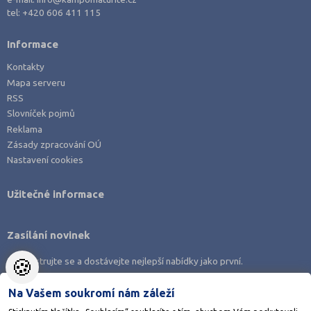
tel:
+420 606 411 115
Svitavy (63)
Šumperk (67)
Informace
Tábor (44)
Kontakty
Tachov (25)
Mapa serveru
RSS
Teplice (39)
Slovníček pojmů
Trutnov (63)
Reklama
Třebíč (63)
Zásady zpracování OÚ
Nastavení cookies
Uherské Hradiště (66)
Ústí nad Labem (34)
Užitečné informace
Ústí nad Orlicí (81)
Vsetín (69)
Zasílání novinek
Vyškov (48)
🍪
Zaregistrujte se a dostávejte nejlepší nabídky jako první.
Zlín (79)
Na Vašem soukromí nám záleží
Znojmo (61)