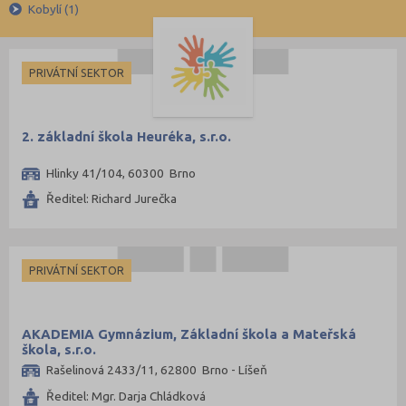
Církevní
Brno-venkov (5)
Kobylí (1)
Krajské
Bruntál (2)
Česká Lípa (1)
PRIVÁTNÍ SEKTOR
České Budějovice (10)
Děčín (4)
2. základní škola Heuréka, s.r.o.
Domažlice (1)
Hlinky 41/104, 60300 Brno
Frýdek-Místek (3)
Ředitel: Richard Jurečka
Havlíčkův Brod (1)
Hodonín (1)
Hradec Králové (6)
PRIVÁTNÍ SEKTOR
Cheb (2)
Chomutov (5)
AKADEMIA Gymnázium, Základní škola a Mateřská
Chrudim (3)
škola, s.r.o.
Rašelinová 2433/11, 62800 Brno - Líšeň
Jablonec nad Nisou (1)
Ředitel: Mgr. Darja Chládková
Jičín (2)