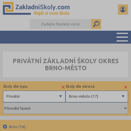
PŘEHLED ŠKOL
PRIVÁTNÍ ZÁKLADNÍ ŠKOLY OKRES
PŘIJÍMAČKY NA SŠ
BRNO-MĚSTO
RADY A ČLÁNKY
ČTENÁŘSKÝ DENÍK
×
×
školy dle typu
školy dle okresů
DALŠÍ DRUHY ŠKOL
Privátní
Brno-město (17)
Státní
Benešov (3)
Obecní
Beroun (6)
Privátní
Brno-město (17)
Brno (16)