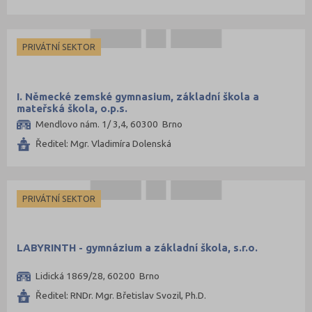
Jihlava (3)
Jindřichův Hradec (1)
PRIVÁTNÍ SEKTOR
Karlovy Vary (2)
Karviná (2)
I. Německé zemské gymnasium, základní škola a
Kladno (7)
mateřská škola, o.p.s.
Mendlovo nám. 1/ 3,4, 60300 Brno
Klatovy (1)
Ředitel: Mgr. Vladimíra Dolenská
Kolín (1)
Kroměříž (1)
Kutná Hora (1)
PRIVÁTNÍ SEKTOR
Liberec (2)
Litoměřice (3)
LABYRINTH - gymnázium a základní škola, s.r.o.
Mělník (2)
Lidická 1869/28, 60200 Brno
Mladá Boleslav (3)
Ředitel: RNDr. Mgr. Břetislav Svozil, Ph.D.
Most (4)