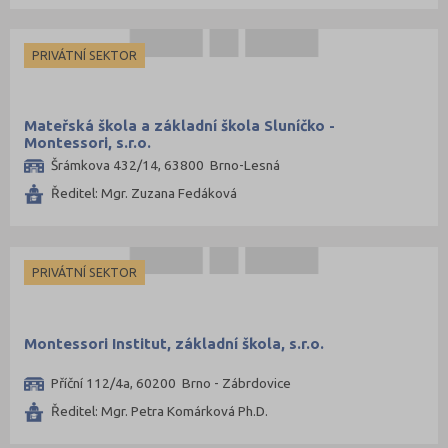
Náchod (3)
Nový Jičín (2)
PRIVÁTNÍ SEKTOR
Nymburk (1)
Olomouc (6)
Mateřská škola a základní škola Sluníčko -
Opava (1)
Montessori, s.r.o.
Šrámkova 432/14, 63800 Brno-Lesná
Ostrava-město (10)
Ředitel: Mgr. Zuzana Fedáková
Pardubice (5)
Pelhřimov (1)
Písek (1)
PRIVÁTNÍ SEKTOR
Plzeň-město (6)
Plzeň-sever (2)
Montessori Institut, základní škola, s.r.o.
Praha hlavní město (56)
Příční 112/4a, 60200 Brno - Zábrdovice
Praha-východ (16)
Ředitel: Mgr. Petra Komárková Ph.D.
Praha-západ (6)
Prachatice (1)