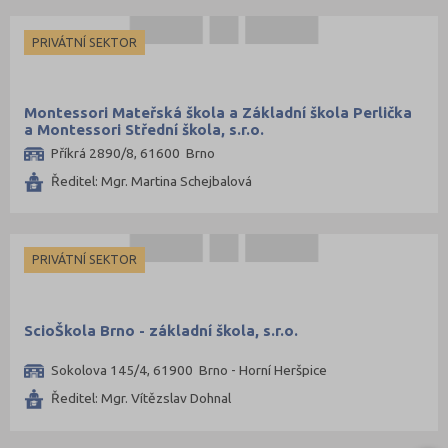
Prostějov (1)
PRIVÁTNÍ SEKTOR
Přerov (3)
Příbram (1)
Montessori Mateřská škola a Základní škola Perlička
Rakovník (1)
a Montessori Střední škola, s.r.o.
Příkrá 2890/8, 61600 Brno
Rychnov nad Kněžnou (3)
Ředitel: Mgr. Martina Schejbalová
Semily (1)
Sokolov (1)
Strakonice (1)
PRIVÁTNÍ SEKTOR
Svitavy (1)
Šumperk (2)
ScioŠkola Brno - základní škola, s.r.o.
Tábor (5)
Tachov (1)
Sokolova 145/4, 61900 Brno - Horní Heršpice
Ředitel: Mgr. Vítězslav Dohnal
Teplice (3)
Trutnov (2)