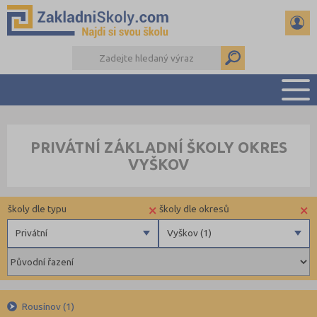
PŘEHLED ŠKOL
PRIVÁTNÍ ZÁKLADNÍ ŠKOLY OKRES
PŘIJÍMAČKY NA SŠ
VYŠKOV
RADY A ČLÁNKY
ČTENÁŘSKÝ DENÍK
×
×
školy dle typu
školy dle okresů
DALŠÍ DRUHY ŠKOL
Privátní
Vyškov (1)
Obecní
Benešov (3)
Privátní
Beroun (6)
Krajské
Brno-město (17)
Rousínov (1)