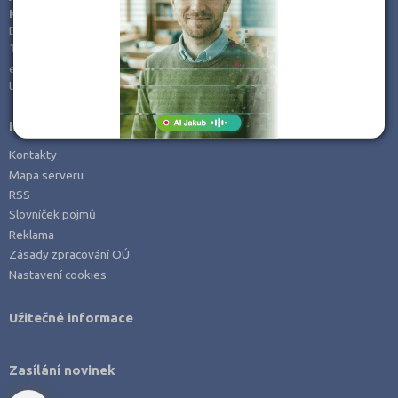
KamPoMaturite.cz, s.r.o.
Jihlava (3)
Dukelských hrdinů 21
170 00 Praha 7
Jindřichův Hradec (1)
e-mail:
info@kampomaturite.cz
Karlovy Vary (2)
tel:
+420 606 411 115
Karviná (2)
Informace
Kladno (7)
Kontakty
Klatovy (1)
Mapa serveru
Kolín (1)
RSS
Slovníček pojmů
Kroměříž (1)
Reklama
Kutná Hora (1)
Zásady zpracování OÚ
Liberec (2)
Nastavení cookies
Litoměřice (3)
Užitečné informace
Mělník (2)
Mladá Boleslav (3)
Zasílání novinek
Most (4)