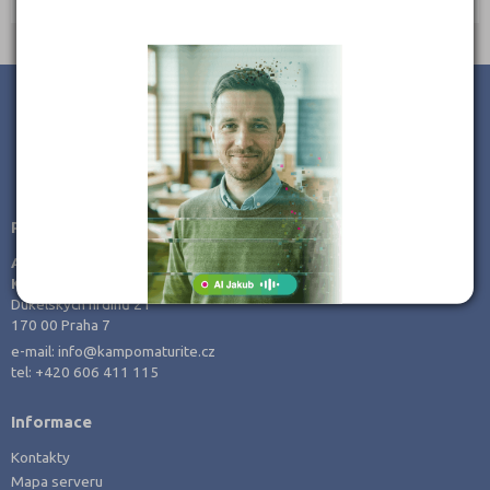
Jihlava (3)
Jindřichův Hradec (1)
Karlovy Vary (2)
Karviná (2)
Kladno (7)
JSME TAM, KDE JSTE VY
Klatovy (1)
Poradenství v přípravě ke studiu
Kolín (1)
AMOS -
Kroměříž (1)
KamPoMaturite.cz, s.r.o.
Kutná Hora (1)
Dukelských hrdinů 21
170 00 Praha 7
Liberec (2)
e-mail:
info@kampomaturite.cz
Litoměřice (3)
tel:
+420 606 411 115
Mělník (2)
Informace
Mladá Boleslav (3)
Kontakty
Most (4)
Mapa serveru