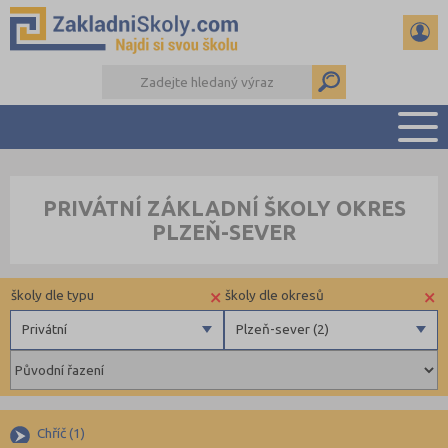
PŘEHLED ŠKOL
PRIVÁTNÍ ZÁKLADNÍ ŠKOLY OKRES
PŘIJÍMAČKY NA SŠ
PLZEŇ-SEVER
RADY A ČLÁNKY
ČTENÁŘSKÝ DENÍK
×
×
školy dle typu
školy dle okresů
DALŠÍ DRUHY ŠKOL
Privátní
Plzeň-sever (2)
Obecní
Benešov (3)
Privátní
Beroun (6)
Krajské
Brno-město (17)
Chříč (1)