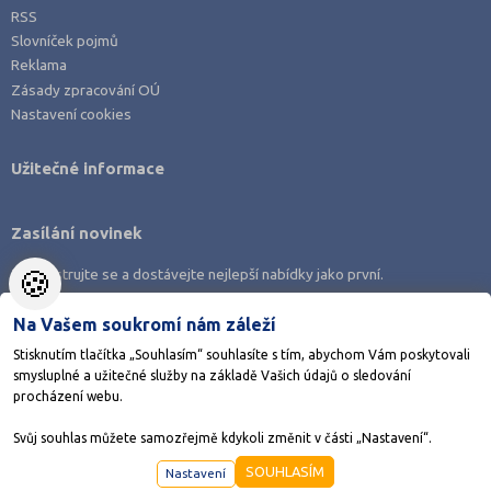
Náchod (3)
RSS
Slovníček pojmů
Nový Jičín (2)
Reklama
Nymburk (1)
Zásady zpracování OÚ
Nastavení cookies
Olomouc (6)
Opava (1)
Užitečné informace
Ostrava-město (10)
Pardubice (5)
Zasílání novinek
Pelhřimov (1)
🍪
Zaregistrujte se a dostávejte nejlepší nabídky jako první.
Písek (1)
Plzeň-město (6)
Na Vašem soukromí nám záleží
Plzeň-sever (2)
Stisknutím tlačítka „Souhlasím“ souhlasíte s tím, abychom Vám poskytovali
smysluplné a užitečné služby na základě Vašich údajů o sledování
Praha hlavní město (56)
Stáhněte si aplikaci Adresář škol
procházení webu.
Praha-východ (16)
Svůj souhlas můžete samozřejmě kdykoli změnit v části „Nastavení“.
Praha-západ (6)
©1998-2026
AMOS KamPoMaturite.cz
, s.r.o., stránky vytvořilo
Anawe
SOUHLASÍM
Nastavení
Prachatice (1)