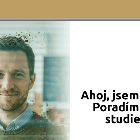
Beroun (6)
Brno-město (17)
Brno-venkov (5)
Bruntál (2)
Česká Lípa (1)
České Budějovice (10)
Děčín (4)
Domažlice (1)
Ahoj, jsem
Frýdek-Místek (3)
Havlíčkův Brod (1)
Poradím 
Hodonín (1)
studi
Hradec Králové (6)
Cheb (2)
JSME TAM, KDE JSTE VY