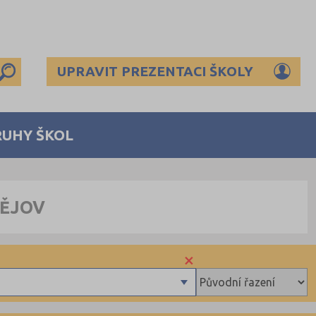
UPRAVIT PREZENTACI ŠKOLY
RUHY ŠKOL
TĚJOV
×