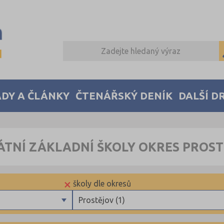
DY A ČLÁNKY
ČTENÁŘSKÝ DENÍK
DALŠÍ D
ÁTNÍ ZÁKLADNÍ ŠKOLY OKRES PROS
×
školy dle okresů
Prostějov (1)
Benešov (3)