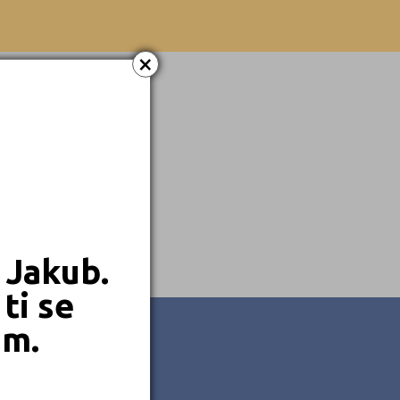
×
 Jakub.
ti se
em.