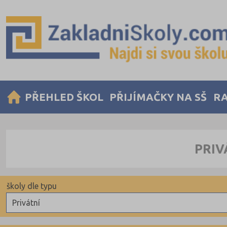
PŘEHLED ŠKOL
PŘIJÍMAČKY NA SŠ
RA
PRIV
školy dle typu
Privátní
Obecní