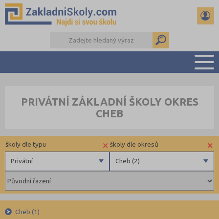
PŘEHLED ŠKOL
PRIVÁTNÍ ZÁKLADNÍ ŠKOLY OKRES
PŘIJÍMAČKY NA SŠ
CHEB
RADY A ČLÁNKY
ČTENÁŘSKÝ DENÍK
×
×
školy dle typu
školy dle okresů
DALŠÍ DRUHY ŠKOL
Privátní
Cheb (2)
Obecní
Benešov (3)
Privátní
Beroun (6)
Krajské
Brno-město (17)
Cheb (1)