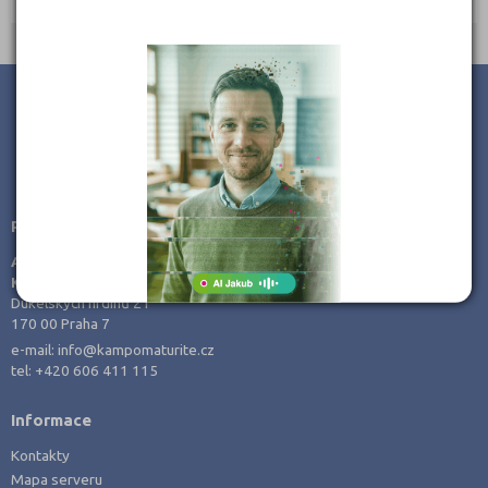
Jihlava (3)
Jindřichův Hradec (1)
Karlovy Vary (2)
Karviná (2)
Kladno (7)
JSME TAM, KDE JSTE VY
Klatovy (1)
Poradenství v přípravě ke studiu
Kolín (1)
AMOS -
Kroměříž (1)
KamPoMaturite.cz, s.r.o.
Kutná Hora (1)
Dukelských hrdinů 21
170 00 Praha 7
Liberec (2)
e-mail:
info@kampomaturite.cz
Litoměřice (3)
tel:
+420 606 411 115
Mělník (2)
Informace
Mladá Boleslav (3)
Kontakty
Most (4)
Mapa serveru