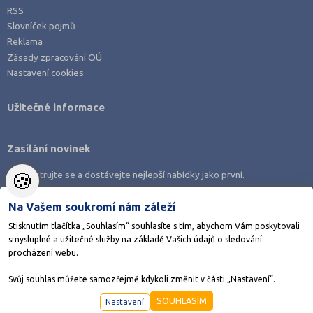
Náchod (3)
RSS
Slovníček pojmů
Nový Jičín (2)
Reklama
Nymburk (1)
Zásady zpracování OÚ
Nastavení cookies
Olomouc (6)
Opava (1)
Užitečné informace
Ostrava-město (10)
Pardubice (5)
Zasílání novinek
Pelhřimov (1)
🍪
Zaregistrujte se a dostávejte nejlepší nabídky jako první.
Písek (1)
Plzeň-město (6)
Na Vašem soukromí nám záleží
Plzeň-sever (2)
Stisknutím tlačítka „Souhlasím“ souhlasíte s tím, abychom Vám poskytovali
smysluplné a užitečné služby na základě Vašich údajů o sledování
Praha hlavní město (56)
Stáhněte si aplikaci Adresář škol
procházení webu.
Praha-východ (16)
Svůj souhlas můžete samozřejmě kdykoli změnit v části „Nastavení“.
Praha-západ (6)
©1998-2026
AMOS KamPoMaturite.cz
, s.r.o., stránky vytvořilo
Anawe
SOUHLASÍM
Nastavení
Prachatice (1)