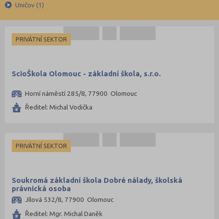
Církevní
Brno-venkov (5)
Uničov (1)
Krajské
Bruntál (2)
Česká Lípa (1)
PRIVÁTNÍ SEKTOR
České Budějovice (10)
Děčín (4)
ScioŠkola Olomouc - základní škola, s.r.o.
Domažlice (1)
Horní náměstí 285/8, 77900 Olomouc
Frýdek-Místek (3)
Ředitel: Michal Vodička
Havlíčkův Brod (1)
Hodonín (1)
Hradec Králové (6)
PRIVÁTNÍ SEKTOR
Cheb (2)
Chomutov (5)
Soukromá základní škola Dobré nálady, školská
Chrudim (3)
právnická osoba
Jílová 532/8, 77900 Olomouc
Jablonec nad Nisou (1)
Ředitel: Mgr. Michal Daněk
Jičín (2)