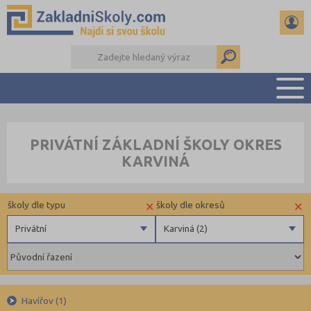
PŘEHLED ŠKOL
PRIVÁTNÍ ZÁKLADNÍ ŠKOLY OKRES
PŘIJÍMAČKY NA SŠ
KARVINÁ
RADY A ČLÁNKY
ČTENÁŘSKÝ DENÍK
×
×
školy dle typu
školy dle okresů
DALŠÍ DRUHY ŠKOL
Privátní
Karviná (2)
Státní
Benešov (3)
Obecní
Beroun (6)
Privátní
Brno-město (17)
Havířov (1)