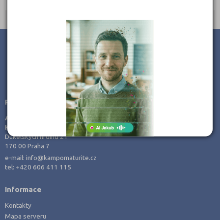
Jihlava (3)
Jindřichův Hradec (1)
Karlovy Vary (2)
Karviná (2)
Kladno (7)
JSME TAM, KDE JSTE VY
Klatovy (1)
Poradenství v přípravě ke studiu
Kolín (1)
AMOS -
Kroměříž (1)
KamPoMaturite.cz, s.r.o.
Kutná Hora (1)
Dukelských hrdinů 21
170 00 Praha 7
Liberec (2)
e-mail:
info@kampomaturite.cz
Litoměřice (3)
tel:
+420 606 411 115
Mělník (2)
Informace
Mladá Boleslav (3)
Kontakty
Most (4)
Mapa serveru