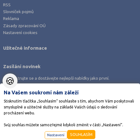
Náchod (3)
RSS
Slovníček pojmů
Nový Jičín (2)
Reklama
Nymburk (1)
Zásady zpracování OÚ
Nastavení cookies
Olomouc (6)
Opava (1)
Užitečné informace
Ostrava-město (10)
Pardubice (5)
Zasílání novinek
Pelhřimov (1)
🍪
Zaregistrujte se a dostávejte nejlepší nabídky jako první.
Písek (1)
Plzeň-město (6)
Na Vašem soukromí nám záleží
Plzeň-sever (2)
Stisknutím tlačítka „Souhlasím“ souhlasíte s tím, abychom Vám poskytovali
smysluplné a užitečné služby na základě Vašich údajů o sledování
Praha hlavní město (56)
Stáhněte si aplikaci Adresář škol
procházení webu.
Praha-východ (16)
Svůj souhlas můžete samozřejmě kdykoli změnit v části „Nastavení“.
Praha-západ (6)
©1998-2026
AMOS KamPoMaturite.cz
, s.r.o., stránky vytvořilo
Anawe
SOUHLASÍM
Nastavení
Prachatice (1)