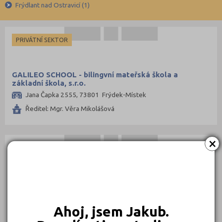
Krajské
Brno-venkov (5)
Frýdlant nad Ostravicí (1)
Bruntál (2)
Česká Lípa (1)
PRIVÁTNÍ SEKTOR
České Budějovice (10)
Děčín (4)
GALILEO SCHOOL - bilingvní mateřská škola a
Domažlice (1)
základní škola, s.r.o.
Jana Čapka 2555, 73801 Frýdek-Místek
Frýdek-Místek (3)
Ředitel: Mgr. Věra Mikolášová
Havlíčkův Brod (1)
Hodonín (1)
×
Hradec Králové (6)
PRIVÁTNÍ SEKTOR
Cheb (2)
Chomutov (5)
PLANETA - Montessori základní škola s.r.o.
Chrudim (3)
Pstružovská 651, 73911 Frýdlant nad Ostravicí
Jablonec nad Nisou (1)
Ahoj, jsem Jakub.
Ředitel: PhDr. Michal Frainšic, PhD.
Jičín (2)