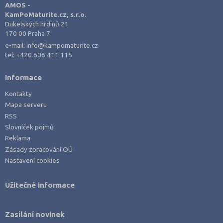
AMOS -
Náchod (3)
KamPoMaturite.cz, s.r.o.
Nový Jičín (2)
Dukelských hrdinů 21
170 00 Praha 7
Nymburk (1)
e-mail:
info@kampomaturite.cz
Olomouc (6)
tel:
+420 606 411 115
Opava (1)
Informace
Ostrava-město (10)
Kontakty
Pardubice (5)
Mapa serveru
Pelhřimov (1)
RSS
Slovníček pojmů
Písek (1)
Reklama
Plzeň-město (6)
Zásady zpracování OÚ
Plzeň-sever (2)
Nastavení cookies
Praha hlavní město (56)
Užitečné informace
Praha-východ (16)
Praha-západ (6)
Zasílání novinek
Prachatice (1)