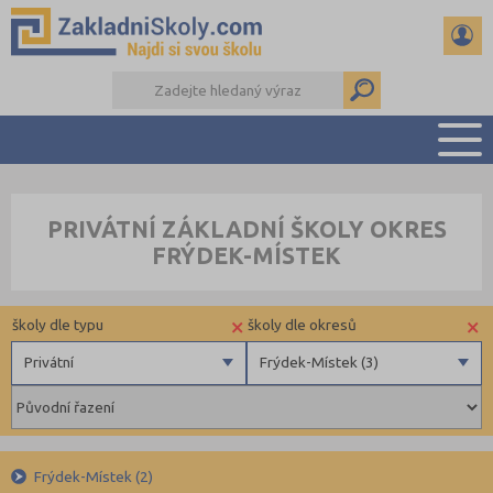
PŘEHLED ŠKOL
PRIVÁTNÍ ZÁKLADNÍ ŠKOLY OKRES
PŘIJÍMAČKY NA SŠ
FRÝDEK-MÍSTEK
RADY A ČLÁNKY
ČTENÁŘSKÝ DENÍK
×
×
školy dle typu
školy dle okresů
DALŠÍ DRUHY ŠKOL
Privátní
Frýdek-Místek (3)
Obecní
Benešov (3)
Privátní
Beroun (6)
Církevní
Brno-město (17)
Frýdek-Místek (2)